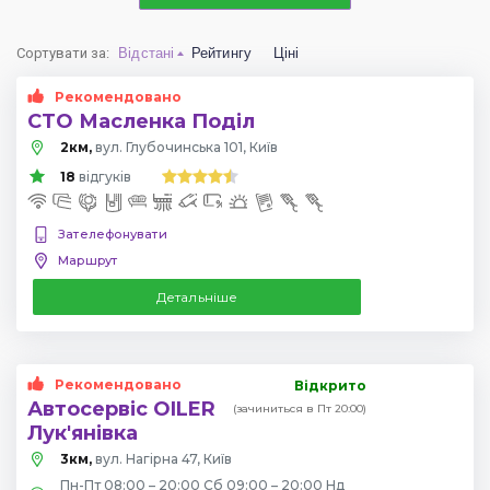
Сортувати за
:
Відстані
Рейтингу
Ціні
Рекомендовано
СТО Масленка Поділ
2км,
вул. Глубочинська 101, Київ
18
відгуків
Зателефонувати
Маршрут
Детальніше
Рекомендовано
Відкрито
Автосервіс OILER
(зачиниться в Пт 20:00)
Лук'янівка
3км,
вул. Нагірна 47, Київ
Пн-Пт 08:00 – 20:00 Сб 09:00 – 20:00 Нд