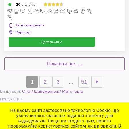
20
відгуків
Зателефонувати
Маршрут
Детальніше
Показати ще......
1
2
3
...
51
Ви шукали:
СТО / Шиномонтаж / Миття авто
Пошук СТО
На цьому сайті застосовано технологію Cookie, що
уможливлює якісніше подання контенту для
Популярні сервіси
відвідувачів. Якщо ви згодні з цим, просто
СТО
продовжуйте користуватися сайтом, як ви звикли. В
Автомийки