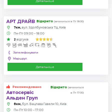
Детальніше
АРТ ДРАЙВ
Відкрито
(зачиниться в Пт 18:00)
7км,
вул. Здолбуновська 7д, Київ
Пн-Пт 09:00 – 18:00
2
відгуків
Зателефонувати
Маршрут
Детальніше
Рекомендовано
Відкрито
(зачиниться
Автосервіс
в Пт 17:00)
Альден Груп
8км,
бул. Вацлава Гавели 10, Київ
Пн-Пт 10:00 – 17:00