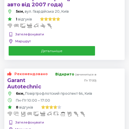
авто від 2007 года)
5км,
вул. Гвардійська 20, Київ
1
відгуків
Зателефонувати
Маршрут
Детальніше
Рекомендовано
Відкрито
(зачиниться в
Garant
Пт 17:00)
Autotechnic
6км,
Повіртрофлотский проспект 64, Київ
Пн-Пт 10:00 – 17:00
8
відгуків
Зателефонувати