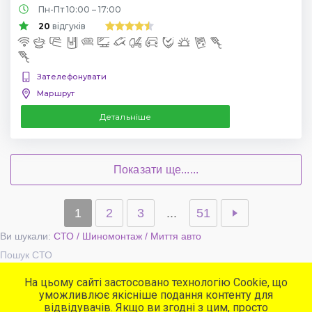
Пн-Пт 10:00 – 17:00
20
відгуків
Зателефонувати
Маршрут
Детальніше
Показати ще......
1
2
3
...
51
Ви шукали:
СТО / Шиномонтаж / Миття авто
Пошук СТО
На цьому сайті застосовано технологію Cookie, що
уможливлює якісніше подання контенту для
Популярні сервіси
відвідувачів. Якщо ви згодні з цим, просто
СТО