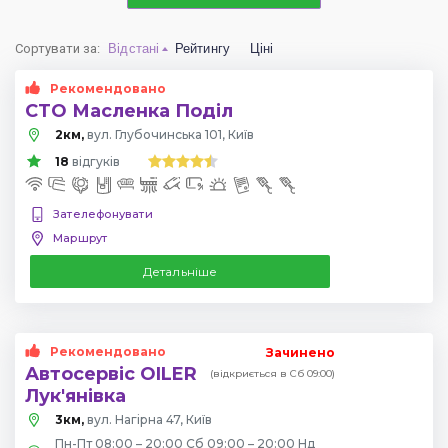
Сортувати за
:
Відстані
Рейтингу
Ціні
Рекомендовано
СТО Масленка Поділ
2км,
вул. Глубочинська 101, Київ
18
відгуків
Зателефонувати
Маршрут
Детальніше
Рекомендовано
Зачинено
Автосервіс OILER
(відкриється в Сб 09:00)
Лук'янівка
3км,
вул. Нагірна 47, Київ
Пн-Пт 08:00 – 20:00 Сб 09:00 – 20:00 Нд