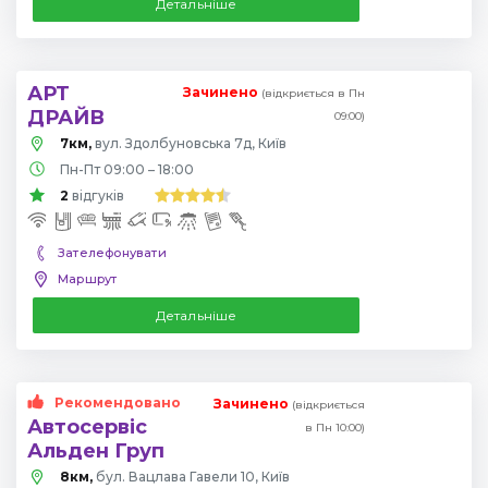
Детальніше
АРТ
Зачинено
(відкриється в Пн
ДРАЙВ
09:00)
7км,
вул. Здолбуновська 7д, Київ
Пн-Пт 09:00 – 18:00
2
відгуків
Зателефонувати
Маршрут
Детальніше
Рекомендовано
Зачинено
(відкриється
Автосервіс
в Пн 10:00)
Альден Груп
8км,
бул. Вацлава Гавели 10, Київ