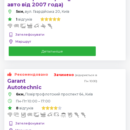
авто від 2007 года)
5км,
вул. Гвардійська 20, Київ
1
відгуків
Зателефонувати
Маршрут
Детальніше
Рекомендовано
Зачинено
(відкриється в
Garant
Пн 10:00)
Autotechnic
6км,
Повіртрофлотский проспект 64, Київ
Пн-Пт 10:00 – 17:00
8
відгуків
Зателефонувати