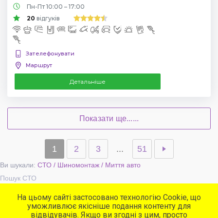
Пн-Пт 10:00 – 17:00
20
відгуків
Зателефонувати
Маршрут
Детальніше
Показати ще......
1
2
3
...
51
Ви шукали:
СТО / Шиномонтаж / Миття авто
Пошук СТО
На цьому сайті застосовано технологію Cookie, що
уможливлює якісніше подання контенту для
Популярні сервіси
відвідувачів. Якщо ви згодні з цим, просто
СТО