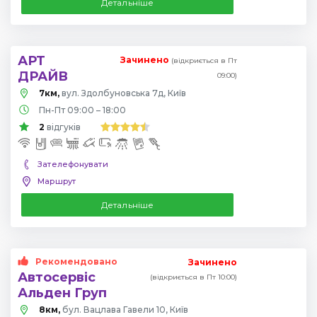
Детальніше
АРТ
Зачинено
(відкриється в Пт
ДРАЙВ
09:00)
7км,
вул. Здолбуновська 7д, Київ
Пн-Пт 09:00 – 18:00
2
відгуків
Зателефонувати
Маршрут
Детальніше
Рекомендовано
Зачинено
Автосервіс
(відкриється в Пт 10:00)
Альден Груп
8км,
бул. Вацлава Гавели 10, Київ