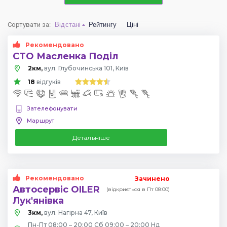
Сортувати за
:
Відстані
Рейтингу
Ціні
Рекомендовано
СТО Масленка Поділ
2км,
вул. Глубочинська 101, Київ
18
відгуків
Зателефонувати
Маршрут
Детальніше
Рекомендовано
Зачинено
Автосервіс OILER
(відкриється в Пт 08:00)
Лук'янівка
3км,
вул. Нагірна 47, Київ
Пн-Пт 08:00 – 20:00 Сб 09:00 – 20:00 Нд