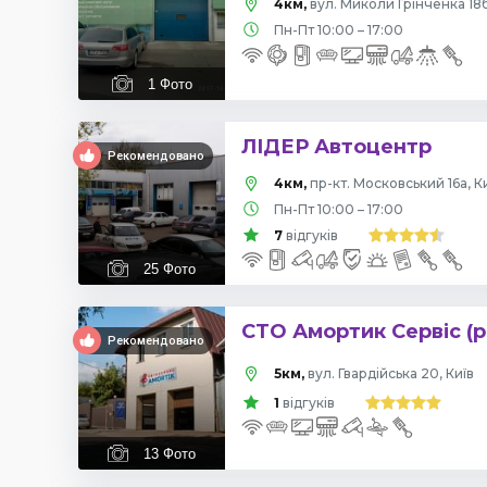
4км,
вул. Миколи Грінченка 18б
Пн-Пт 10:00 – 17:00
1
Фото
ЛІДЕР Автоцентр
Рекомендовано
4км,
пр-кт. Московський 16а, К
Пн-Пт 10:00 – 17:00
7
відгуків
25
Фото
СТО Амортик Сервіс (р
Рекомендовано
5км,
вул. Гвардійська 20, Київ
1
відгуків
13
Фото