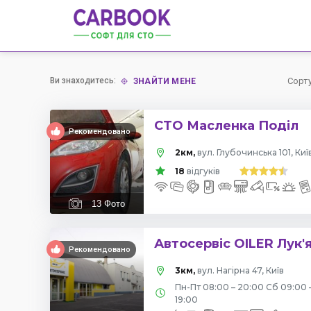
Ви знаходитесь:
Сорт
ЗНАЙТИ МЕНЕ
СТО Масленка Поділ
Рекомендовано
2км,
вул. Глубочинська 101, Киї
18
відгуків
13
Фото
Автосервіс OILER Лук'
Рекомендовано
3км,
вул. Нагірна 47, Київ
Пн-Пт 08:00 – 20:00 Сб 09:00 
19:00