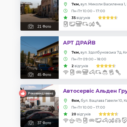
7км,
вул. Миколи Василенка 1, 
Пн-Пт 10:00 – 17:00
35
відгуків
21
Фото
АРТ ДРАЙВ
7км,
вул. Здолбуновська 7д, Ки
Пн-Пт 09:00 – 18:00
2
відгуків
45
Фото
Автосервіс Альден Гр
Рекомендовано
8км,
бул. Вацлава Гавели 10, К
Пн-Пт 10:00 – 17:00
20
відгуків
37
Фото