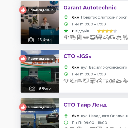
Garant Autotechnic
Рекомендовано
6км,
Пн-Пт 10:00 – 17:00
8
відгуків
16
Фото
СТО «IGS»
Рекомендовано
6км,
вул. Василя Жуковського 
Пн-Пт 10:00 – 17:00
9
Фото
СТО Тайр Ленд
Рекомендовано
6км,
вул. Народного Ополчення
Пн-Пт 09:00 – 18:00