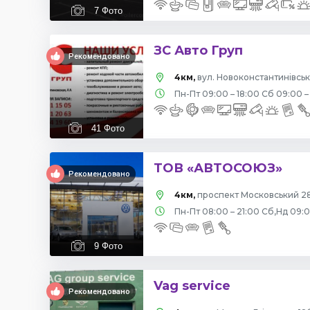
7
Фото
ЗС Авто Груп
Рекомендовано
4км,
вул. Новоконстантинівська
Пн-Пт 09:00 – 18:00 Сб 09:00 –
41
Фото
ТОВ «АВТОСОЮЗ»
Рекомендовано
4км,
проспект Московський 28
Пн-Пт 08:00 – 21:00 Сб,Нд 09:
9
Фото
Vag service
Рекомендовано