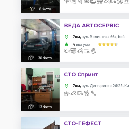
8
Фото
ВЕДА АВТОСЕРВІС
7км,
вул. Волинська 66а, Київ
4
відгуків
30
Фото
СТО Спринт
7км,
вул. Дегтяренко 26/28, Ки
13
Фото
СТО-ГЕФЕСТ