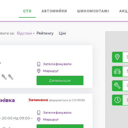
СТО
АВТОМИЙКИ
ШИНОМОНТАЖІ
АКЦ
Відстані
Рейтингу
Ціні
увати за
:
в
Зателефонувати
Маршрут
Детальніше
янівка
Зачинено
(відкриється в Сб 09:00)
Зателефонувати
– 20:00 Нд 09:00 –
Маршрут