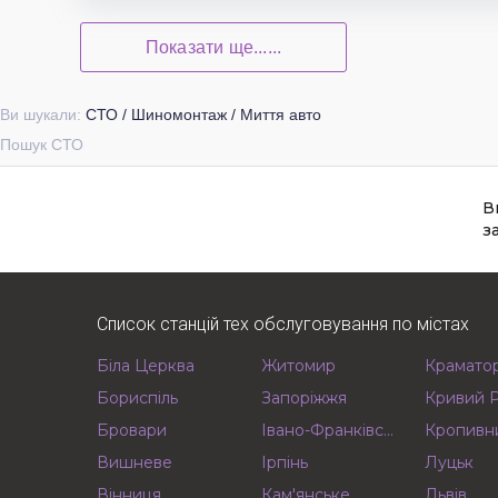
Показати ще......
Ви шукали:
СТО / Шиномонтаж / Миття авто
Пошук СТО
В
з
Список станцій тех обслуговування по містах
Біла Церква
Житомир
Крамато
Бориспіль
Запоріжжя
Кривий Р
Бровари
Івано-Франківськ
Кропивн
Вишневе
Ірпінь
Луцьк
Вінниця
Кам'янське
Львів