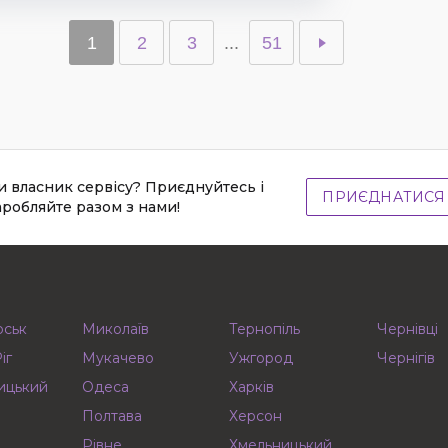
1
2
3
...
51
и власник сервісу? Приєднуйтесь і
ПРИЄДНАТИСЯ
аробляйте разом з нами!
рськ
Миколаїв
Тернопіль
Чернівці
іг
Мукачево
Ужгород
Чернігів
ицький
Одеса
Харків
Полтава
Херсон
Рівне
Хмельницький