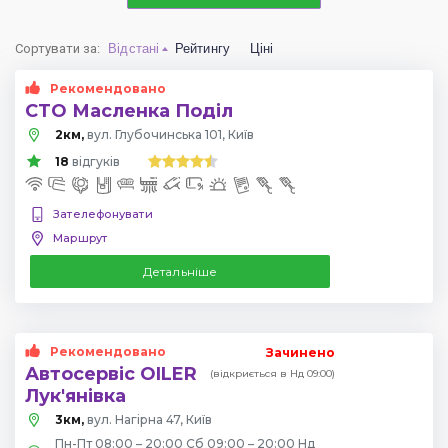
Сортувати за
:
Відстані
Рейтингу
Ціні
Рекомендовано
СТО Масленка Поділ
2км,
вул. Глубочинська 101, Київ
18
відгуків
Зателефонувати
Маршрут
Детальніше
Рекомендовано
Зачинено
Автосервіс OILER
(відкриється в Нд 09:00)
Лук'янівка
3км,
вул. Нагірна 47, Київ
Пн-Пт 08:00 – 20:00 Сб 09:00 – 20:00 Нд