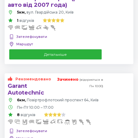
авто від 2007 года)
5км,
вул. Гвардійська 20, Київ
1
відгуків
Зателефонувати
Маршрут
Детальніше
Рекомендовано
Зачинено
(відкриється в
Garant
Пн 10:00)
Autotechnic
6км,
Повіртрофлотский проспект 64, Київ
Пн-Пт 10:00 – 17:00
8
відгуків
Зателефонувати