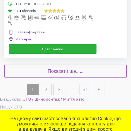
Пн-Пт 10:00 – 17:00
20
відгуків
Зателефонувати
Маршрут
Детальніше
Показати ще......
1
2
3
...
51
Ви шукали:
СТО / Шиномонтаж / Миття авто
Пошук СТО
На цьому сайті застосовано технологію Cookie, що
уможливлює якісніше подання контенту для
Популярні сервіси
відвідувачів. Якщо ви згодні з цим, просто
СТО