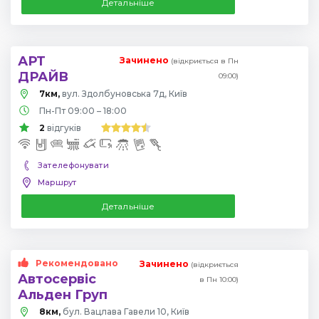
Детальніше
АРТ
Зачинено
(відкриється в Пн
ДРАЙВ
09:00)
7км,
вул. Здолбуновська 7д, Київ
Пн-Пт 09:00 – 18:00
2
відгуків
Зателефонувати
Маршрут
Детальніше
Рекомендовано
Зачинено
(відкриється
Автосервіс
в Пн 10:00)
Альден Груп
8км,
бул. Вацлава Гавели 10, Київ