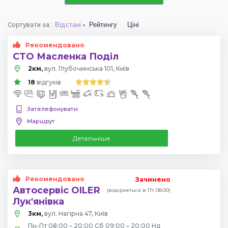
Сортувати за
:
Відстані
Рейтингу
Ціні
Рекомендовано
СТО Масленка Поділ
2км,
вул. Глубочинська 101, Київ
18
відгуків
Зателефонувати
Маршрут
Детальніше
Рекомендовано
Зачинено
Автосервіс OILER
(відкриється в Пт 08:00)
Лук'янівка
3км,
вул. Нагірна 47, Київ
Пн-Пт 08:00 – 20:00 Сб 09:00 – 20:00 Нд