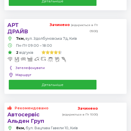
Детальніше
АРТ
Зачинено
(відкриється в Пт
ДРАЙВ
09:00)
7км,
вул. Здолбуновська 7д, Київ
Пн-Пт 09:00 – 18:00
2
відгуків
Зателефонувати
Маршрут
Детальніше
Рекомендовано
Зачинено
Автосервіс
(відкриється в Пт 10:00)
Альден Груп
8км,
бул. Вацлава Гавели 10, Київ