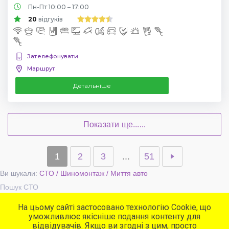
Пн-Пт 10:00 – 17:00
20
відгуків
Зателефонувати
Маршрут
Детальніше
Показати ще......
1
2
3
...
51
Ви шукали:
СТО / Шиномонтаж / Миття авто
Пошук СТО
На цьому сайті застосовано технологію Cookie, що
уможливлює якісніше подання контенту для
Популярні сервіси
відвідувачів. Якщо ви згодні з цим, просто
СТО