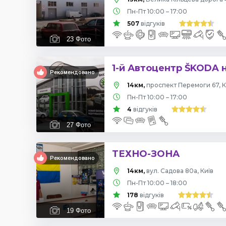
Пн-Пт 10:00 – 17:00
507
відгуків
23
Фото
1-й Автоцентр ŠKODA 
Рекомендовано
14км,
проспект Перемоги 67, К
Пн-Пт 10:00 – 17:00
4
відгуків
27
Фото
ТЕХНО-ЗОНА
Рекомендовано
14км,
вул. Садова 80а, Київ
Пн-Пт 10:00 – 18:00
178
відгуків
19
Фото