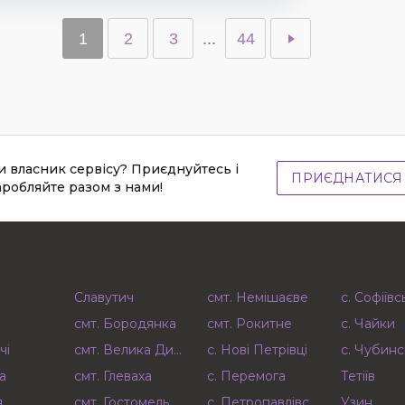
1
2
3
...
44
и власник сервісу? Приєднуйтесь і
ПРИЄДНАТИСЯ
аробляйте разом з нами!
Славутич
смт. Немішаєве
с. Софіїв
смт. Бородянка
смт. Рокитне
с. Чайки
чі
смт. Велика Димерка
с. Нові Петрівці
с. Чубинс
а
смт. Глеваха
с. Перемога
Тетіїв
я
смт. Гостомель
с. Петропавлівська Борщагівк
Узин