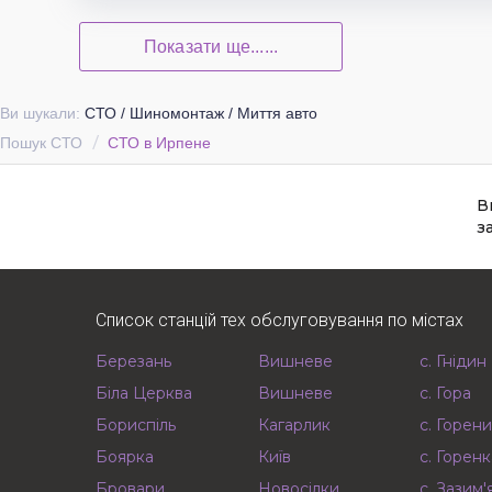
Показати ще......
Ви шукали:
СТО / Шиномонтаж / Миття авто
Пошук СТО
СТО в Ирпене
В
з
Список станцій тех обслуговування по містах
Березань
Вишневе
с. Гнідин
Біла Церква
Вишневе
с. Гора
Бориспіль
Кагарлик
с. Горени
Боярка
Київ
с. Горенк
Бровари
Новосілки
с. Зазим'