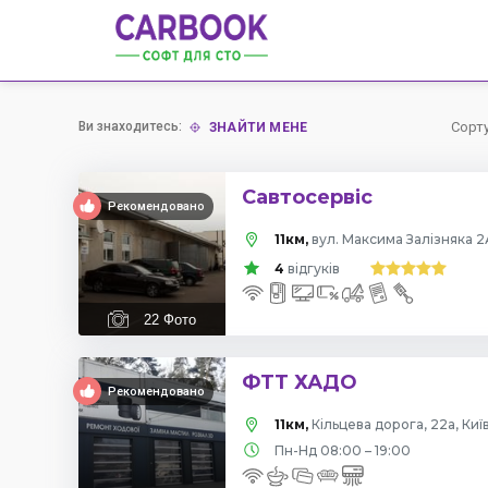
Ви знаходитесь:
Сорт
ЗНАЙТИ МЕНЕ
Савтосервіс
Рекомендовано
11км,
вул. Максима Залізняка 2А
4
відгуків
22
Фото
ФТТ ХАДО
Рекомендовано
11км,
Кільцева дорога, 22а, Киї
Пн-Нд 08:00 – 19:00