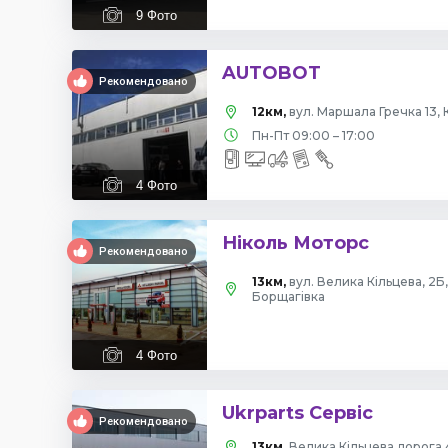
9
Фото
AUTOBOT
Рекомендовано
12км,
вул. Маршала Гречка 13, 
Пн-Пт 09:00 – 17:00
4
Фото
Ніколь Моторс
Рекомендовано
13км,
вул. Велика Кільцева, 2Б
Борщагівка
4
Фото
Ukrparts Сервіс
Рекомендовано
13км,
Велика Кільцева дорога 4