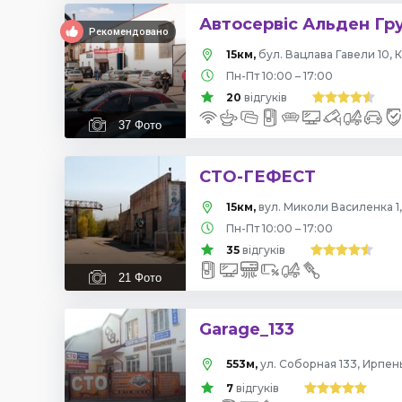
Автосервіс Альден Гр
Рекомендовано
15км,
бул. Вацлава Гавели 10, К
Пн-Пт 10:00 – 17:00
20
відгуків
37
Фото
СТО-ГЕФЕСТ
15км,
вул. Миколи Василенка 1,
Пн-Пт 10:00 – 17:00
35
відгуків
21
Фото
Garage_133
553м,
ул. Соборная 133, Ирпен
7
відгуків