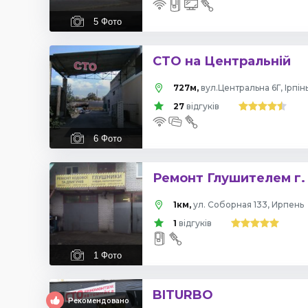
5
Фото
СТО на Центральній
727м,
вул.Центральна 6Г, Iрпiн
27
відгуків
6
Фото
Ремонт Глушителем г.
1км,
ул. Соборная 133, Ирпень
1
відгуків
1
Фото
BITURBO
Рекомендовано