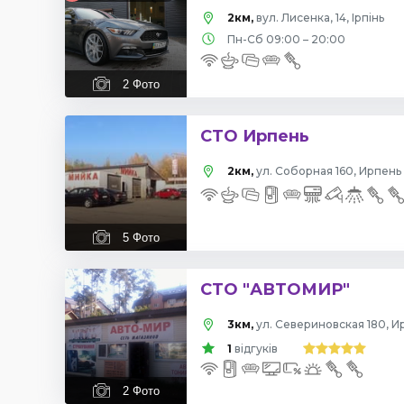
2км,
вул. Лисенка, 14, Ірпінь
Пн-Сб 09:00 – 20:00
2
Фото
СТО Ирпень
2км,
ул. Соборная 160, Ирпень
5
Фото
СТО "АВТОМИР"
3км,
ул. Севериновская 180, И
1
відгуків
2
Фото