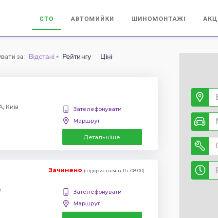
СТО
АВТОМИЙКИ
ШИНОМОНТАЖІ
АКЦ
Відстані
Рейтингу
Ціні
увати за
:
, Київ
Зателефонувати
Маршрут
Детальніше
Зачинено
(відкриється в Пт 08:00)
в
Зателефонувати
Маршрут