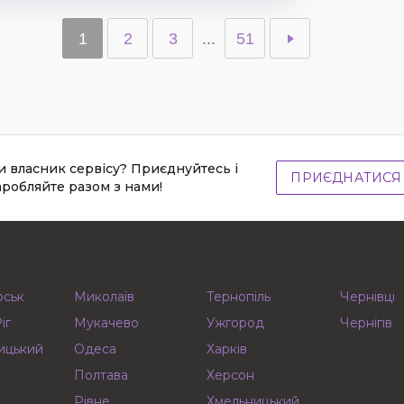
1
2
3
...
51
и власник сервісу? Приєднуйтесь і
ПРИЄДНАТИСЯ
аробляйте разом з нами!
рськ
Миколаїв
Тернопіль
Чернівці
іг
Мукачево
Ужгород
Чернігів
ицький
Одеса
Харків
Полтава
Херсон
Рівне
Хмельницький