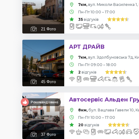
7км,
вул. Миколи Василенка 1, 
Пн-Пт 10:00 – 17:00
35
відгуків
21
Фото
АРТ ДРАЙВ
7км,
вул. Здолбуновська 7д, Ки
Пн-Пт 09:00 – 18:00
2
відгуків
45
Фото
Автосервіс Альден Гр
Рекомендовано
8км,
бул. Вацлава Гавели 10, К
Пн-Пт 10:00 – 17:00
20
відгуків
37
Фото