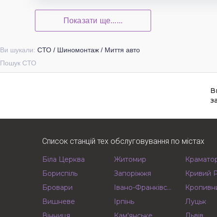
Показати ще......
Ви шукали:
СТО / Шиномонтаж / Миття авто
Пошук СТО
В
з
Список станцій тех обслуговування по містах
Біла Церква
Житомир
Крамато
Бориспіль
Запоріжжя
Кривий Р
Бровари
Івано-Франківськ
Кропивн
Вишневе
Ірпінь
Луцьк
Вінниця
Кам'янське
Львів