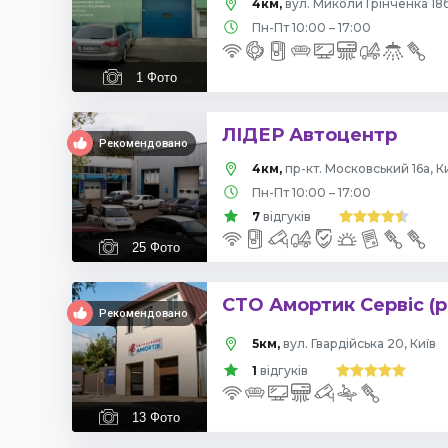
4км,
вул. Миколи Грінченка 18б
Пн-Пт 10:00 – 17:00
1
Фото
ЛІДЕР Автоцентр
Рекомендовано
4км,
пр-кт. Московський 16а, К
Пн-Пт 10:00 – 17:00
7
відгуків
25
Фото
СТО Амортик Сервіс (р
Рекомендовано
5км,
вул. Гвардійська 20, Київ
1
відгуків
13
Фото