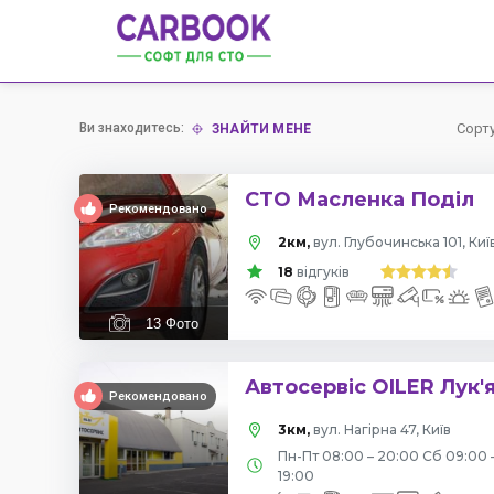
Ви знаходитесь:
Сорт
ЗНАЙТИ МЕНЕ
СТО Масленка Поділ
Рекомендовано
2км,
вул. Глубочинська 101, Киї
18
відгуків
13
Фото
Автосервіс OILER Лук'
Рекомендовано
3км,
вул. Нагірна 47, Київ
Пн-Пт 08:00 – 20:00 Сб 09:00 
19:00