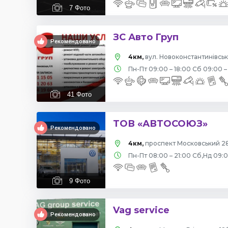
7
Фото
ЗС Авто Груп
Рекомендовано
4км,
вул. Новоконстантинівська
Пн-Пт 09:00 – 18:00 Сб 09:00 –
41
Фото
ТОВ «АВТОСОЮЗ»
Рекомендовано
4км,
проспект Московський 28
Пн-Пт 08:00 – 21:00 Сб,Нд 09:
9
Фото
Vag service
Рекомендовано