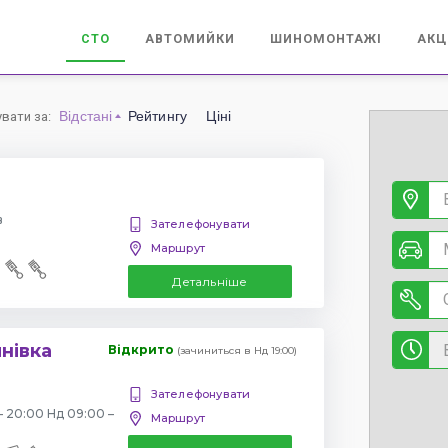
СТО
АВТОМИЙКИ
ШИНОМОНТАЖІ
АКЦ
Відстані
Рейтингу
Ціні
увати за
:
в
Зателефонувати
Маршрут
Детальніше
янівка
Відкрито
(зачиниться в Нд 19:00)
Зателефонувати
– 20:00 Нд 09:00 –
Маршрут