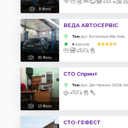
8
Фото
ВЕДА АВТОСЕРВІС
7км,
вул. Волинська 66а, Київ
4
відгуків
30
Фото
СТО Спринт
7км,
вул. Дегтяренко 26/28, Ки
13
Фото
СТО-ГЕФЕСТ