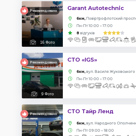
Garant Autotechnic
Рекомендовано
6км,
Пн-Пт 10:00 – 17:00
8
відгуків
16
Фото
СТО «IGS»
Рекомендовано
6км,
вул. Василя Жуковського 
Пн-Пт 10:00 – 17:00
9
Фото
СТО Тайр Ленд
Рекомендовано
6км,
вул. Народного Ополчення
Пн-Пт 09:00 – 18:00