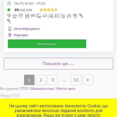
Пн-Пт 10:00 – 17:00
20
відгуків
Зателефонувати
Маршрут
Детальніше
Показати ще......
1
2
3
...
51
Ви шукали:
СТО / Шиномонтаж / Миття авто
Пошук СТО
На цьому сайті застосовано технологію Cookie, що
уможливлює якісніше подання контенту для
Популярні сервіси
відвідувачів. Якщо ви згодні з цим, просто
СТО