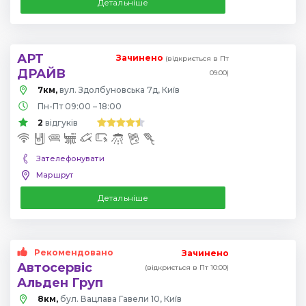
Детальніше
АРТ
Зачинено
(відкриється в Пт
ДРАЙВ
09:00)
7км,
вул. Здолбуновська 7д, Київ
Пн-Пт 09:00 – 18:00
2
відгуків
Зателефонувати
Маршрут
Детальніше
Рекомендовано
Зачинено
Автосервіс
(відкриється в Пт 10:00)
Альден Груп
8км,
бул. Вацлава Гавели 10, Київ