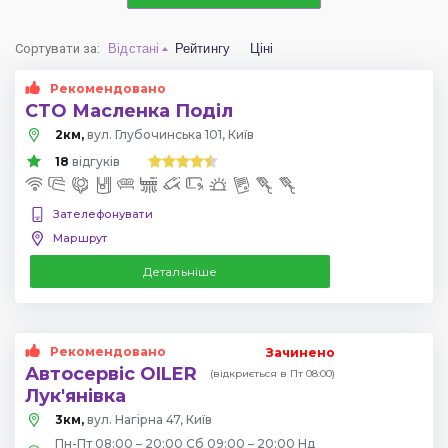
Сортувати за
:
Відстані
Рейтингу
Ціні
Рекомендовано
СТО Масленка Поділ
2км,
вул. Глубочинська 101, Київ
18
відгуків
Зателефонувати
Маршрут
Детальніше
Рекомендовано
Зачинено
Автосервіс OILER
(відкриється в Пт 08:00)
Лук'янівка
3км,
вул. Нагірна 47, Київ
Пн-Пт 08:00 – 20:00 Сб 09:00 – 20:00 Нд