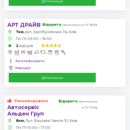
Детальніше
АРТ ДРАЙВ
Відкрито
(зачиниться в Пт 18:00)
7км,
вул. Здолбуновська 7д, Київ
Пн-Пт 09:00 – 18:00
2
відгуків
Зателефонувати
Маршрут
Детальніше
Рекомендовано
Відкрито
(зачиниться
Автосервіс
в Пт 17:00)
Альден Груп
8км,
бул. Вацлава Гавели 10, Київ
Пн-Пт 10:00 – 17:00