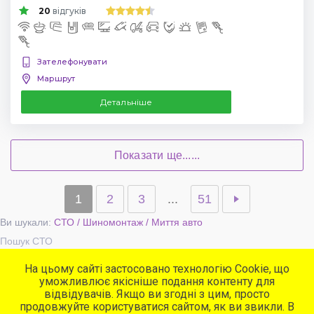
20
відгуків
Зателефонувати
Маршрут
Детальніше
Показати ще......
1
2
3
...
51
Ви шукали:
СТО / Шиномонтаж / Миття авто
Пошук СТО
На цьому сайті застосовано технологію Cookie, що
уможливлює якісніше подання контенту для
Популярні сервіси
відвідувачів. Якщо ви згодні з цим, просто
СТО
продовжуйте користуватися сайтом, як ви звикли. В
Автомийки