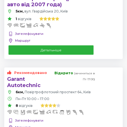
авто від 2007 года)
5км,
вул. Гвардійська 20, Київ
1
відгуків
Зателефонувати
Маршрут
Детальніше
Рекомендовано
Відкрито
(зачиниться в
Garant
Пт 17:00)
Autotechnic
6км,
Повіртрофлотский проспект 64, Київ
Пн-Пт 10:00 – 17:00
8
відгуків
Зателефонувати