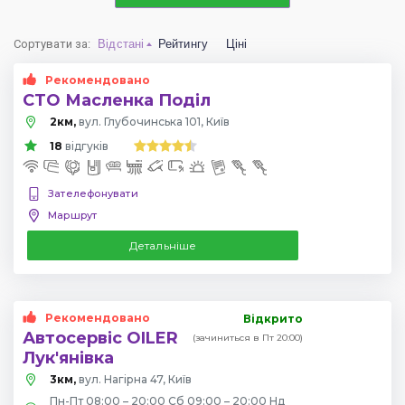
Сортувати за
:
Відстані
Рейтингу
Ціні
Рекомендовано
СТО Масленка Поділ
2км,
вул. Глубочинська 101, Київ
18
відгуків
Зателефонувати
Маршрут
Детальніше
Рекомендовано
Відкрито
Автосервіс OILER
(зачиниться в Пт 20:00)
Лук'янівка
3км,
вул. Нагірна 47, Київ
Пн-Пт 08:00 – 20:00 Сб 09:00 – 20:00 Нд