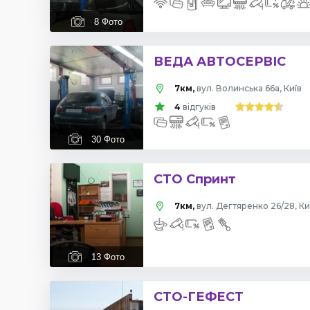
8
Фото
ВЕДА АВТОСЕРВІС
7км,
вул. Волинська 66а, Київ
4
відгуків
30
Фото
СТО Спринт
7км,
вул. Дегтяренко 26/28, Ки
13
Фото
СТО-ГЕФЕСТ