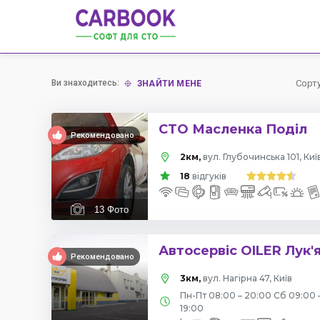
Ви знаходитесь:
Сорт
ЗНАЙТИ МЕНЕ
СТО Масленка Поділ
Рекомендовано
2км,
вул. Глубочинська 101, Киї
18
відгуків
13
Фото
Автосервіс OILER Лук'
Рекомендовано
3км,
вул. Нагірна 47, Київ
Пн-Пт 08:00 – 20:00 Сб 09:00 
19:00