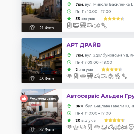
7км,
вул. Миколи Василенка 1, 
Пн-Пт 10:00 – 17:00
35
відгуків
21
Фото
АРТ ДРАЙВ
7км,
вул. Здолбуновська 7д, Ки
Пн-Пт 09:00 – 18:00
2
відгуків
45
Фото
Автосервіс Альден Гр
Рекомендовано
8км,
бул. Вацлава Гавели 10, К
Пн-Пт 10:00 – 17:00
20
відгуків
37
Фото