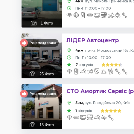
4км,
вул. Миколи Грінченка 18б
Пн-Пт 10:00 – 17:00
1
Фото
ЛІДЕР Автоцентр
Рекомендовано
4км,
пр-кт. Московський 16а, К
Пн-Пт 10:00 – 17:00
7
відгуків
25
Фото
СТО Амортик Сервіс (р
Рекомендовано
5км,
вул. Гвардійська 20, Київ
1
відгуків
13
Фото