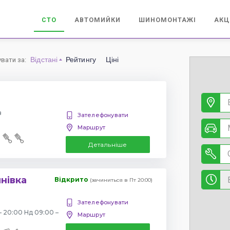
СТО
АВТОМИЙКИ
ШИНОМОНТАЖІ
АКЦ
Відстані
Рейтингу
Ціні
увати за
:
в
Зателефонувати
Маршрут
Детальніше
янівка
Відкрито
(зачиниться в Пт 20:00)
Зателефонувати
– 20:00 Нд 09:00 –
Маршрут