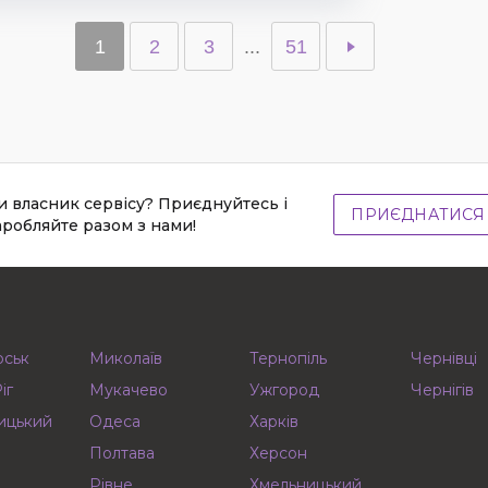
1
2
3
...
51
и власник сервісу? Приєднуйтесь і
ПРИЄДНАТИСЯ
аробляйте разом з нами!
рськ
Миколаїв
Тернопіль
Чернівці
іг
Мукачево
Ужгород
Чернігів
ицький
Одеса
Харків
Полтава
Херсон
Рівне
Хмельницький