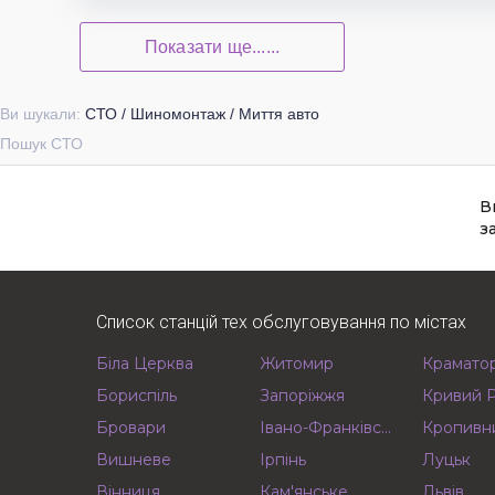
Показати ще......
Ви шукали:
СТО / Шиномонтаж / Миття авто
Пошук СТО
В
з
Список станцій тех обслуговування по містах
Біла Церква
Житомир
Крамато
Бориспіль
Запоріжжя
Кривий Р
Бровари
Івано-Франківськ
Кропивн
Вишневе
Ірпінь
Луцьк
Вінниця
Кам'янське
Львів