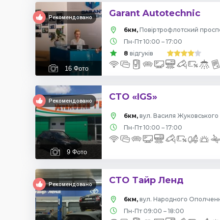
Garant Autotechnic
Рекомендовано
6км,
Пн-Пт 10:00 – 17:00
8
відгуків
16
Фото
СТО «IGS»
Рекомендовано
6км,
вул. Василя Жуковського 
Пн-Пт 10:00 – 17:00
9
Фото
СТО Тайр Ленд
Рекомендовано
6км,
вул. Народного Ополчення
Пн-Пт 09:00 – 18:00