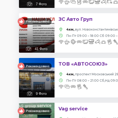
7
Фото
ЗС Авто Груп
Рекомендовано
4км,
вул. Новоконстантинівська
Пн-Пт 09:00 – 18:00 Сб 09:00 –
41
Фото
ТОВ «АВТОСОЮЗ»
Рекомендовано
4км,
проспект Московський 28
Пн-Пт 08:00 – 21:00 Сб,Нд 09:
9
Фото
Vag service
Рекомендовано