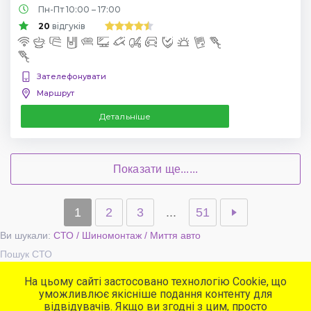
Пн-Пт 10:00 – 17:00
20
відгуків
Зателефонувати
Маршрут
Детальніше
Показати ще......
1
2
3
...
51
Ви шукали:
СТО / Шиномонтаж / Миття авто
Пошук СТО
На цьому сайті застосовано технологію Cookie, що
уможливлює якісніше подання контенту для
Популярні сервіси
відвідувачів. Якщо ви згодні з цим, просто
СТО