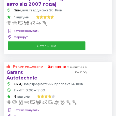
авто від 2007 года)
5км,
вул. Гвардійська 20, Київ
1
відгуків
Зателефонувати
Маршрут
Детальніше
Рекомендовано
Зачинено
(відкриється в
Garant
Пн 10:00)
Autotechnic
6км,
Повіртрофлотский проспект 64, Київ
Пн-Пт 10:00 – 17:00
8
відгуків
Зателефонувати