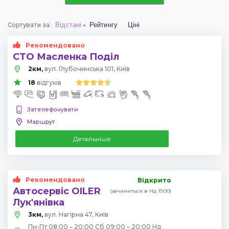
Сортувати за
:
Відстані
Рейтингу
Ціні
Рекомендовано
СТО Масленка Поділ
2км,
вул. Глубочинська 101, Київ
18
відгуків
Зателефонувати
Маршрут
Детальніше
Рекомендовано
Відкрито
Автосервіс OILER
(зачиниться в Нд 19:00)
Лук'янівка
3км,
вул. Нагірна 47, Київ
Пн-Пт 08:00 – 20:00 Сб 09:00 – 20:00 Нд