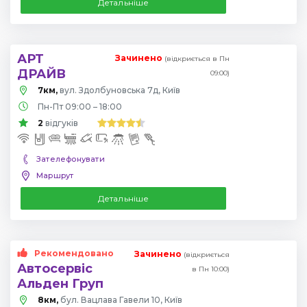
Детальніше
АРТ
Зачинено
(відкриється в Пн
ДРАЙВ
09:00)
7км,
вул. Здолбуновська 7д, Київ
Пн-Пт 09:00 – 18:00
2
відгуків
Зателефонувати
Маршрут
Детальніше
Рекомендовано
Зачинено
(відкриється
Автосервіс
в Пн 10:00)
Альден Груп
8км,
бул. Вацлава Гавели 10, Київ