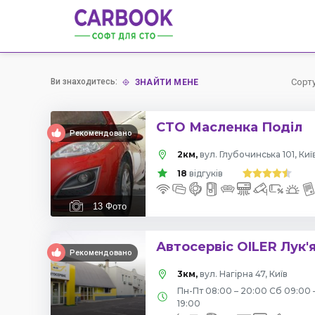
Ви знаходитесь:
Сорт
ЗНАЙТИ МЕНЕ
СТО Масленка Поділ
Рекомендовано
2км,
вул. Глубочинська 101, Киї
18
відгуків
13
Фото
Автосервіс OILER Лук'
Рекомендовано
3км,
вул. Нагірна 47, Київ
Пн-Пт 08:00 – 20:00 Сб 09:00 
19:00