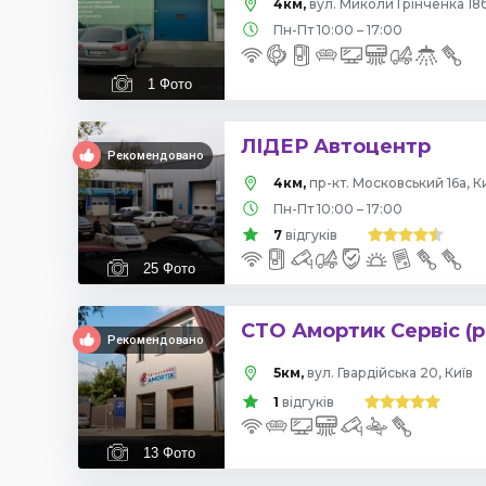
4км,
вул. Миколи Грінченка 18б
Пн-Пт 10:00 – 17:00
1
Фото
ЛІДЕР Автоцентр
Рекомендовано
4км,
пр-кт. Московський 16а, К
Пн-Пт 10:00 – 17:00
7
відгуків
25
Фото
СТО Амортик Сервіс (р
Рекомендовано
5км,
вул. Гвардійська 20, Київ
1
відгуків
13
Фото