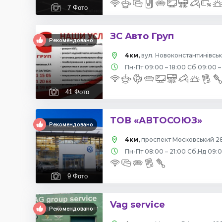
7
Фото
ЗС Авто Груп
Рекомендовано
4км,
вул. Новоконстантинівська
Пн-Пт 09:00 – 18:00 Сб 09:00 –
41
Фото
ТОВ «АВТОСОЮЗ»
Рекомендовано
4км,
проспект Московський 28
Пн-Пт 08:00 – 21:00 Сб,Нд 09:
9
Фото
Vag service
Рекомендовано