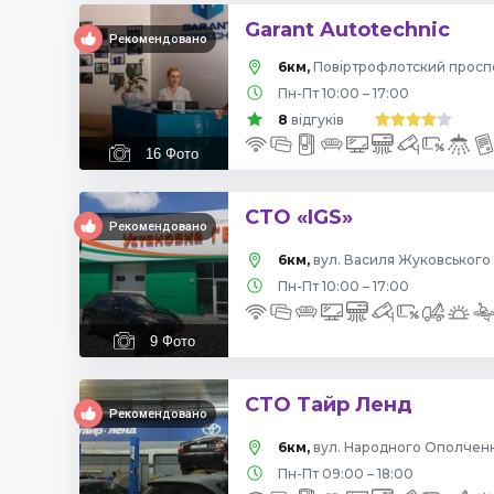
Garant Autotechnic
Рекомендовано
6км,
Пн-Пт 10:00 – 17:00
8
відгуків
16
Фото
СТО «IGS»
Рекомендовано
6км,
вул. Василя Жуковського 
Пн-Пт 10:00 – 17:00
9
Фото
СТО Тайр Ленд
Рекомендовано
6км,
вул. Народного Ополчення
Пн-Пт 09:00 – 18:00