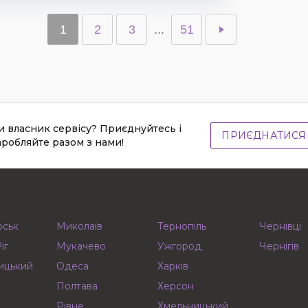
1
2
3
...
51
и власник сервісу? Приєднуйтесь і
ПРИЄДНАТИСЯ
аробляйте разом з нами!
рськ
Миколаїв
Тернопіль
Чернівці
іг
Мукачево
Ужгород
Чернігів
ицький
Одеса
Харків
Полтава
Херсон
Рівне
Хмельницький