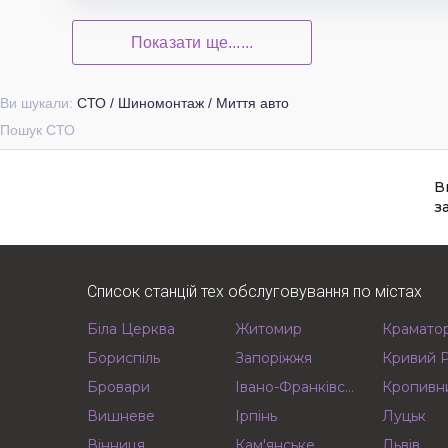
Показати ще......
Ви шукали:
СТО / Шиномонтаж / Миття авто
Пошук СТО
В
з
Список станцій тех обслуговування по містах
Біла Церква
Житомир
Крамато
Бориспіль
Запоріжжя
Кривий Р
Бровари
Івано-Франківськ
Кропивн
Вишневе
Ірпінь
Луцьк
Вінниця
Кам'янське
Львів