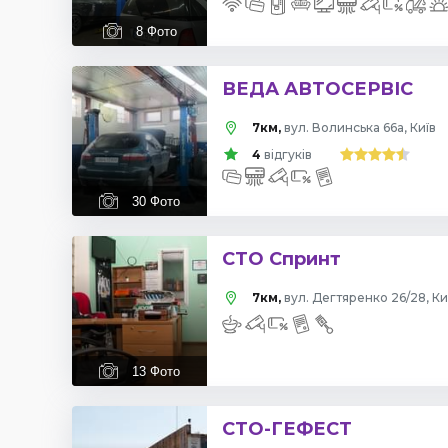
8
Фото
ВЕДА АВТОСЕРВІС
7км,
вул. Волинська 66а, Київ
4
відгуків
30
Фото
СТО Спринт
7км,
вул. Дегтяренко 26/28, Ки
13
Фото
СТО-ГЕФЕСТ