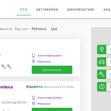
СТО
АВТОМИЙКИ
ШИНОМОНТАЖІ
АКЦ
Відстані
Рейтингу
Ціні
увати за
:
в
Зателефонувати
Маршрут
Детальніше
янівка
Відкрито
(зачиниться в Пт 20:00)
Зателефонувати
– 20:00 Нд 09:00 –
Маршрут