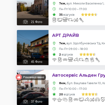
7км,
вул. Миколи Василенка 1, 
Пн-Пт 10:00 – 17:00
35
відгуків
21
Фото
АРТ ДРАЙВ
7км,
вул. Здолбуновська 7д, Ки
Пн-Пт 09:00 – 18:00
2
відгуків
45
Фото
Автосервіс Альден Гр
Рекомендовано
8км,
бул. Вацлава Гавели 10, К
Пн-Пт 10:00 – 17:00
20
відгуків
37
Фото