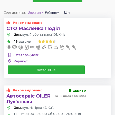
Сортувати за
:
Відстані
Рейтингу
Ціні
Рекомендовано
СТО Масленка Поділ
2км,
вул. Глубочинська 101, Київ
18
відгуків
Зателефонувати
Маршрут
Детальніше
Рекомендовано
Відкрито
Автосервіс OILER
(зачиниться в Сб 20:00)
Лук'янівка
3км,
вул. Нагірна 47, Київ
Пн-Пт 08:00 – 20:00 Сб 09:00 – 20:00 Нд