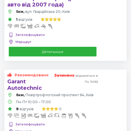
авто від 2007 года)
5км,
вул. Гвардійська 20, Київ
1
відгуків
Зателефонувати
Маршрут
Детальніше
Рекомендовано
Зачинено
(відкриється в
Garant
Пн 10:00)
Autotechnic
6км,
Повіртрофлотский проспект 64, Київ
Пн-Пт 10:00 – 17:00
8
відгуків
Зателефонувати