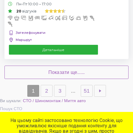
Пн-Пт 10:00 – 17:00
20
відгуків
Зателефонувати
Маршрут
Детальніше
Показати ще......
1
2
3
...
51
Ви шукали:
СТО / Шиномонтаж / Миття авто
Пошук СТО
На цьому сайті застосовано технологію Cookie, що
уможливлює якісніше подання контенту для
Популярні сервіси
відвідувачів. Якщо ви згодні з цим, просто
СТО