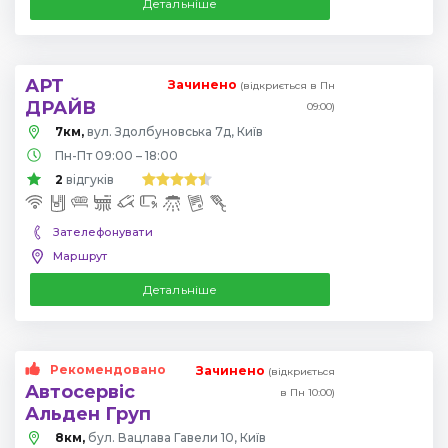
Детальніше
АРТ
Зачинено
(відкриється в Пн
ДРАЙВ
09:00)
7км,
вул. Здолбуновська 7д, Київ
Пн-Пт 09:00 – 18:00
2
відгуків
Зателефонувати
Маршрут
Детальніше
Рекомендовано
Зачинено
(відкриється
Автосервіс
в Пн 10:00)
Альден Груп
8км,
бул. Вацлава Гавели 10, Київ