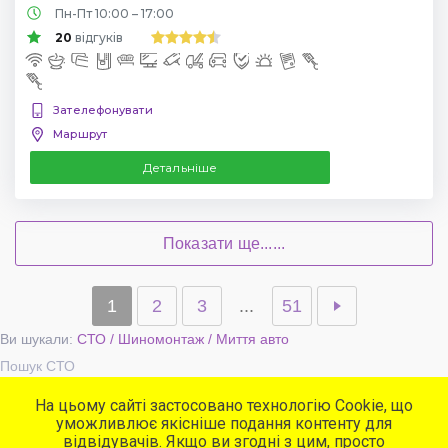
Пн-Пт 10:00 – 17:00
20
відгуків
Зателефонувати
Маршрут
Детальніше
Показати ще......
1
2
3
...
51
Ви шукали:
СТО / Шиномонтаж / Миття авто
Пошук СТО
На цьому сайті застосовано технологію Cookie, що
уможливлює якісніше подання контенту для
Популярні сервіси
відвідувачів. Якщо ви згодні з цим, просто
СТО