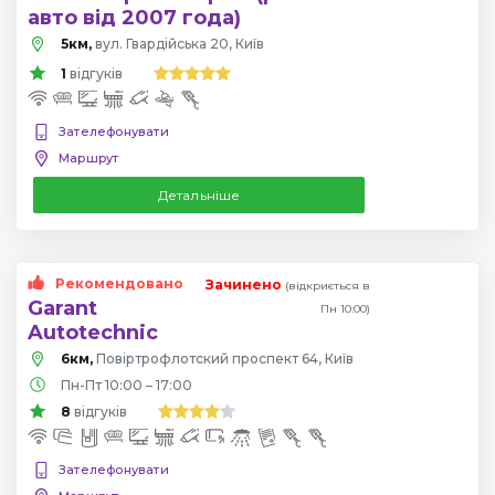
авто від 2007 года)
5км,
вул. Гвардійська 20, Київ
1
відгуків
Зателефонувати
Маршрут
Детальніше
Рекомендовано
Зачинено
(відкриється в
Garant
Пн 10:00)
Autotechnic
6км,
Повіртрофлотский проспект 64, Київ
Пн-Пт 10:00 – 17:00
8
відгуків
Зателефонувати