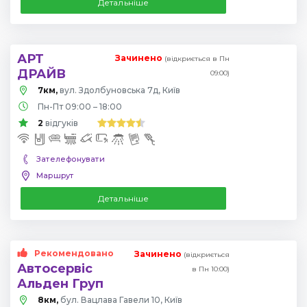
Детальніше
АРТ
Зачинено
(відкриється в Пн
ДРАЙВ
09:00)
7км,
вул. Здолбуновська 7д, Київ
Пн-Пт 09:00 – 18:00
2
відгуків
Зателефонувати
Маршрут
Детальніше
Рекомендовано
Зачинено
(відкриється
Автосервіс
в Пн 10:00)
Альден Груп
8км,
бул. Вацлава Гавели 10, Київ