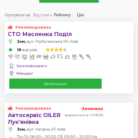
Сортувати за
:
Відстані
Рейтингу
Ціні
Рекомендовано
СТО Масленка Поділ
2км,
вул. Глубочинська 101, Київ
18
відгуків
Зателефонувати
Маршрут
Детальніше
Рекомендовано
Зачинено
Автосервіс OILER
(відкриється в Сб 09:00)
Лук'янівка
3км,
вул. Нагірна 47, Київ
Пн-Пт 08:00 – 20:00 Сб 09:00 – 20:00 Нд