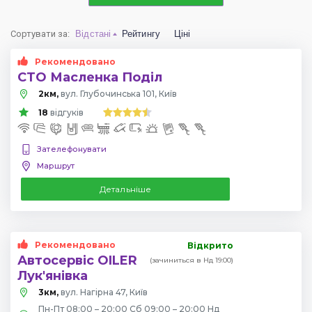
Сортувати за
:
Відстані
Рейтингу
Ціні
Рекомендовано
СТО Масленка Поділ
2км,
вул. Глубочинська 101, Київ
18
відгуків
Зателефонувати
Маршрут
Детальніше
Рекомендовано
Відкрито
Автосервіс OILER
(зачиниться в Нд 19:00)
Лук'янівка
3км,
вул. Нагірна 47, Київ
Пн-Пт 08:00 – 20:00 Сб 09:00 – 20:00 Нд