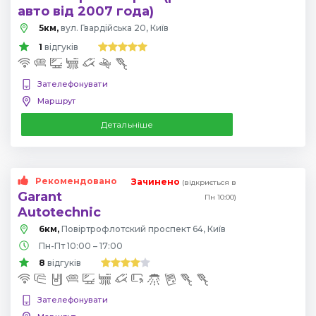
авто від 2007 года)
5км,
вул. Гвардійська 20, Київ
1
відгуків
Зателефонувати
Маршрут
Детальніше
Рекомендовано
Зачинено
(відкриється в
Garant
Пн 10:00)
Autotechnic
6км,
Повіртрофлотский проспект 64, Київ
Пн-Пт 10:00 – 17:00
8
відгуків
Зателефонувати