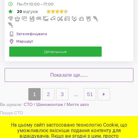
Пн-Пт 10:00 – 17:00
20
відгуків
Зателефонувати
Маршрут
Детальніше
Показати ще......
1
2
3
...
51
Ви шукали:
СТО / Шиномонтаж / Миття авто
Пошук СТО
На цьому сайті застосовано технологію Cookie, що
уможливлює якісніше подання контенту для
Популярні сервіси
відвідувачів. Якщо ви згодні з цим, просто
СТО