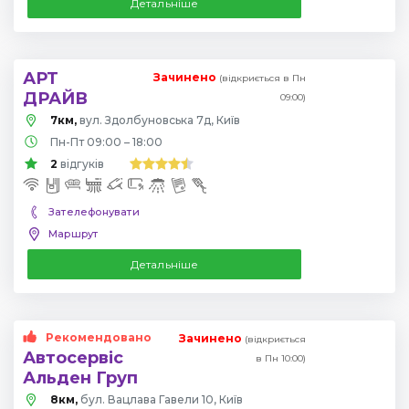
Детальніше
АРТ
Зачинено
(відкриється в Пн
ДРАЙВ
09:00)
7км,
вул. Здолбуновська 7д, Київ
Пн-Пт 09:00 – 18:00
2
відгуків
Зателефонувати
Маршрут
Детальніше
Рекомендовано
Зачинено
(відкриється
Автосервіс
в Пн 10:00)
Альден Груп
8км,
бул. Вацлава Гавели 10, Київ