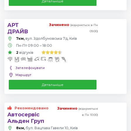
Детальніше
АРТ
Зачинено
(відкриється в Пн
ДРАЙВ
09:00)
7км,
вул. Здолбуновська 7д, Київ
Пн-Пт 09:00 – 18:00
2
відгуків
Зателефонувати
Маршрут
Детальніше
Рекомендовано
Зачинено
(відкриється
Автосервіс
в Пн 10:00)
Альден Груп
8км,
бул. Вацлава Гавели 10, Київ