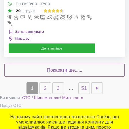
Пн-Пт 10:00 – 17:00
20
відгуків
Зателефонувати
Маршрут
Детальніше
Показати ще......
1
2
3
...
51
Ви шукали:
СТО / Шиномонтаж / Миття авто
Пошук СТО
На цьому сайті застосовано технологію Cookie, що
уможливлює якісніше подання контенту для
Популярні сервіси
відвідувачів. Якщо ви згодні з цим, просто
СТО