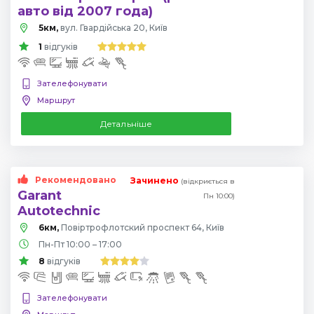
авто від 2007 года)
5км,
вул. Гвардійська 20, Київ
1
відгуків
Зателефонувати
Маршрут
Детальніше
Рекомендовано
Зачинено
(відкриється в
Garant
Пн 10:00)
Autotechnic
6км,
Повіртрофлотский проспект 64, Київ
Пн-Пт 10:00 – 17:00
8
відгуків
Зателефонувати