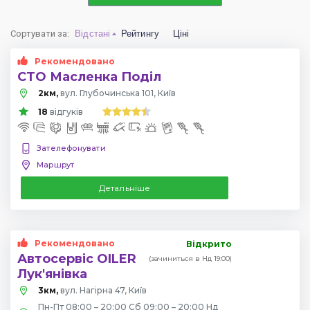
Сортувати за
:
Відстані
Рейтингу
Ціні
Рекомендовано
СТО Масленка Поділ
2км,
вул. Глубочинська 101, Київ
18
відгуків
Зателефонувати
Маршрут
Детальніше
Рекомендовано
Відкрито
Автосервіс OILER
(зачиниться в Нд 19:00)
Лук'янівка
3км,
вул. Нагірна 47, Київ
Пн-Пт 08:00 – 20:00 Сб 09:00 – 20:00 Нд