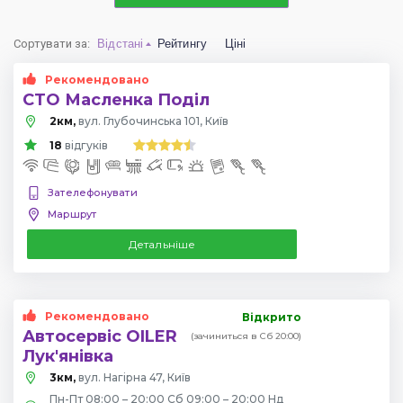
Сортувати за
:
Відстані
Рейтингу
Ціні
Рекомендовано
СТО Масленка Поділ
2км,
вул. Глубочинська 101, Київ
18
відгуків
Зателефонувати
Маршрут
Детальніше
Рекомендовано
Відкрито
Автосервіс OILER
(зачиниться в Сб 20:00)
Лук'янівка
3км,
вул. Нагірна 47, Київ
Пн-Пт 08:00 – 20:00 Сб 09:00 – 20:00 Нд