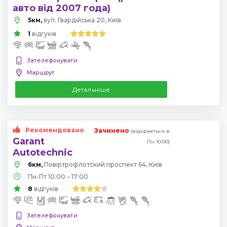
авто від 2007 года)
5км,
вул. Гвардійська 20, Київ
1
відгуків
Зателефонувати
Маршрут
Детальніше
Рекомендовано
Зачинено
(відкриється в
Garant
Пн 10:00)
Autotechnic
6км,
Повіртрофлотский проспект 64, Київ
Пн-Пт 10:00 – 17:00
8
відгуків
Зателефонувати