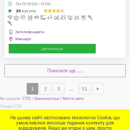
Пн-Пт 10:00 – 17:00
20
відгуків
Зателефонувати
Маршрут
Детальніше
Показати ще......
1
2
3
...
51
Ви шукали:
СТО / Шиномонтаж / Миття авто
Пошук СТО
На цьому сайті застосовано технологію Cookie, що
уможливлює якісніше подання контенту для
Популярні сервіси
відвідувачів. Якщо ви згодні з цим, просто
СТО