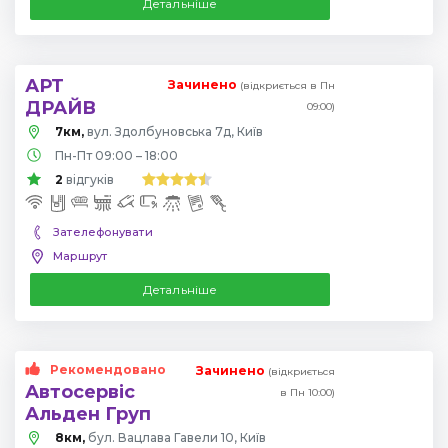
Детальніше
АРТ
Зачинено
(відкриється в Пн
ДРАЙВ
09:00)
7км,
вул. Здолбуновська 7д, Київ
Пн-Пт 09:00 – 18:00
2
відгуків
Зателефонувати
Маршрут
Детальніше
Рекомендовано
Зачинено
(відкриється
Автосервіс
в Пн 10:00)
Альден Груп
8км,
бул. Вацлава Гавели 10, Київ