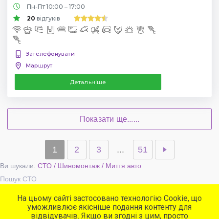
Пн-Пт 10:00 – 17:00
20
відгуків
Зателефонувати
Маршрут
Детальніше
Показати ще......
1
2
3
...
51
Ви шукали:
СТО / Шиномонтаж / Миття авто
Пошук СТО
На цьому сайті застосовано технологію Cookie, що
уможливлює якісніше подання контенту для
Популярні сервіси
відвідувачів. Якщо ви згодні з цим, просто
СТО