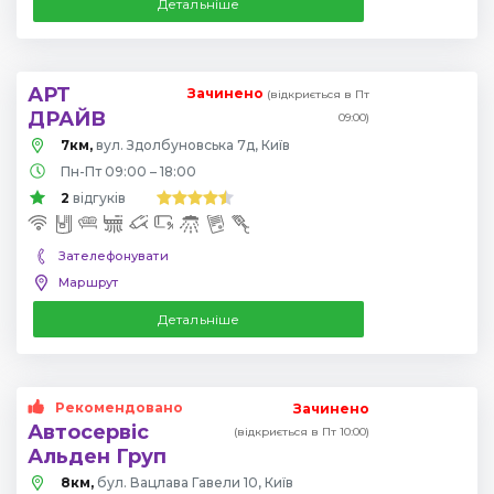
Детальніше
АРТ
Зачинено
(відкриється в Пт
ДРАЙВ
09:00)
7км,
вул. Здолбуновська 7д, Київ
Пн-Пт 09:00 – 18:00
2
відгуків
Зателефонувати
Маршрут
Детальніше
Рекомендовано
Зачинено
Автосервіс
(відкриється в Пт 10:00)
Альден Груп
8км,
бул. Вацлава Гавели 10, Київ