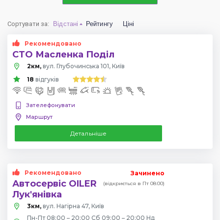
Сортувати за
:
Відстані
Рейтингу
Ціні
Рекомендовано
СТО Масленка Поділ
2км,
вул. Глубочинська 101, Київ
18
відгуків
Зателефонувати
Маршрут
Детальніше
Рекомендовано
Зачинено
Автосервіс OILER
(відкриється в Пт 08:00)
Лук'янівка
3км,
вул. Нагірна 47, Київ
Пн-Пт 08:00 – 20:00 Сб 09:00 – 20:00 Нд