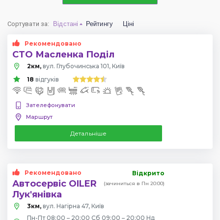
Сортувати за
:
Відстані
Рейтингу
Ціні
Рекомендовано
СТО Масленка Поділ
2км,
вул. Глубочинська 101, Київ
18
відгуків
Зателефонувати
Маршрут
Детальніше
Рекомендовано
Відкрито
Автосервіс OILER
(зачиниться в Пн 20:00)
Лук'янівка
3км,
вул. Нагірна 47, Київ
Пн-Пт 08:00 – 20:00 Сб 09:00 – 20:00 Нд