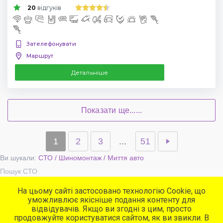
20
відгуків
Зателефонувати
Маршрут
Детальніше
Показати ще......
1
2
3
...
51
Ви шукали:
СТО / Шиномонтаж / Миття авто
Пошук СТО
На цьому сайті застосовано технологію Cookie, що
уможливлює якісніше подання контенту для
Популярні сервіси
відвідувачів. Якщо ви згодні з цим, просто
СТО
продовжуйте користуватися сайтом, як ви звикли. В
Автомийки