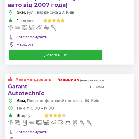
авто від 2007 года)
5км,
вул. Гвардійська 20, Київ
1
відгуків
Зателефонувати
Маршрут
Детальніше
Рекомендовано
Зачинено
(відкриється в
Garant
Пн 10:00)
Autotechnic
6км,
Повіртрофлотский проспект 64, Київ
Пн-Пт 10:00 – 17:00
8
відгуків
Зателефонувати