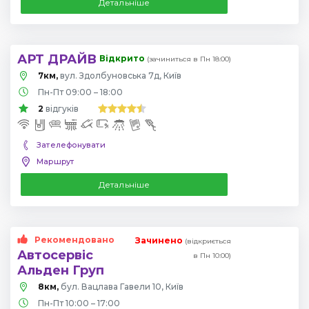
Детальніше
АРТ ДРАЙВ
Відкрито
(зачиниться в Пн 18:00)
7км,
вул. Здолбуновська 7д, Київ
Пн-Пт 09:00 – 18:00
2
відгуків
Зателефонувати
Маршрут
Детальніше
Рекомендовано
Зачинено
(відкриється
Автосервіс
в Пн 10:00)
Альден Груп
8км,
бул. Вацлава Гавели 10, Київ
Пн-Пт 10:00 – 17:00