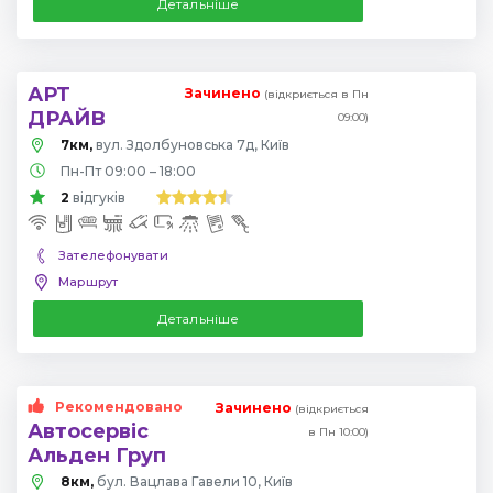
Детальніше
АРТ
Зачинено
(відкриється в Пн
ДРАЙВ
09:00)
7км,
вул. Здолбуновська 7д, Київ
Пн-Пт 09:00 – 18:00
2
відгуків
Зателефонувати
Маршрут
Детальніше
Рекомендовано
Зачинено
(відкриється
Автосервіс
в Пн 10:00)
Альден Груп
8км,
бул. Вацлава Гавели 10, Київ