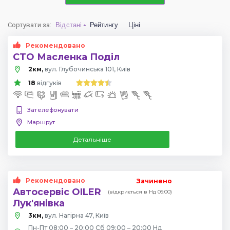
Сортувати за
:
Відстані
Рейтингу
Ціні
Рекомендовано
СТО Масленка Поділ
2км,
вул. Глубочинська 101, Київ
18
відгуків
Зателефонувати
Маршрут
Детальніше
Рекомендовано
Зачинено
Автосервіс OILER
(відкриється в Нд 09:00)
Лук'янівка
3км,
вул. Нагірна 47, Київ
Пн-Пт 08:00 – 20:00 Сб 09:00 – 20:00 Нд