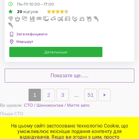
Пн-Пт 10:00 – 17:00
20
відгуків
Зателефонувати
Маршрут
Детальніше
Показати ще......
1
2
3
...
51
Ви шукали:
СТО / Шиномонтаж / Миття авто
Пошук СТО
На цьому сайті застосовано технологію Cookie, що
уможливлює якісніше подання контенту для
Популярні сервіси
відвідувачів. Якщо ви згодні з цим, просто
СТО