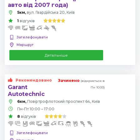
авто від 2007 года)
5км,
вул. Гвардійська 20, Київ
1
відгуків
Зателефонувати
Маршрут
Детальніше
Рекомендовано
Зачинено
(відкриється в
Garant
Пн 10:00)
Autotechnic
6км,
Повіртрофлотский проспект 64, Київ
Пн-Пт 10:00 – 17:00
8
відгуків
Зателефонувати