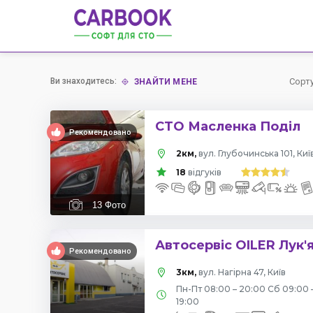
Ви знаходитесь:
Сорт
ЗНАЙТИ МЕНЕ
СТО Масленка Поділ
Рекомендовано
2км,
вул. Глубочинська 101, Киї
18
відгуків
13
Фото
Автосервіс OILER Лук'
Рекомендовано
3км,
вул. Нагірна 47, Київ
Пн-Пт 08:00 – 20:00 Сб 09:00 
19:00