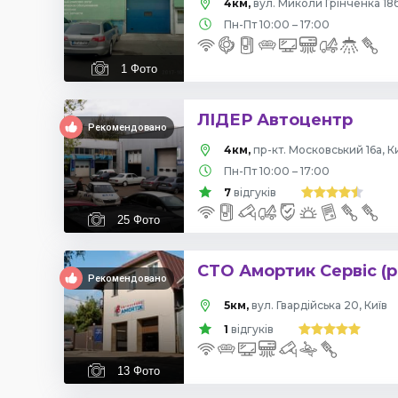
4км,
вул. Миколи Грінченка 18б
Пн-Пт 10:00 – 17:00
1
Фото
ЛІДЕР Автоцентр
Рекомендовано
4км,
пр-кт. Московський 16а, К
Пн-Пт 10:00 – 17:00
7
відгуків
25
Фото
СТО Амортик Сервіс (р
Рекомендовано
5км,
вул. Гвардійська 20, Київ
1
відгуків
13
Фото