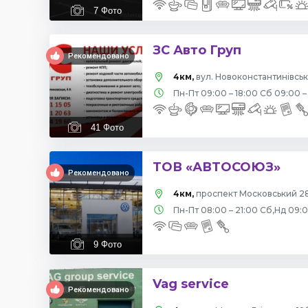
7
Фото
ЗС Авто Груп
Рекомендовано
4км,
вул. Новоконстантинівська
Пн-Пт 09:00 – 18:00 Сб 09:00 –
41
Фото
ТОВ «АВТОСОЮЗ»
Рекомендовано
4км,
проспект Московський 28
Пн-Пт 08:00 – 21:00 Сб,Нд 09:
9
Фото
Vag service
Рекомендовано