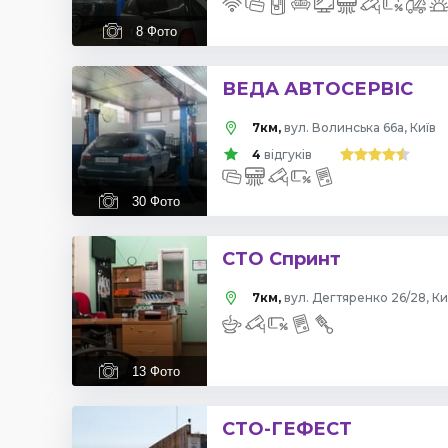
8
Фото
ВЕДА АВТОСЕРВІС
7км,
вул. Волинська 66а, Київ
4
відгуків
30
Фото
СТО Спринт
7км,
вул. Дегтяренко 26/28, Ки
13
Фото
СТО-ГЕФЕСТ