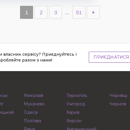
1
2
3
...
51
и власник сервісу? Приєднуйтесь і
ПРИЄДНАТИСЯ
аробляйте разом з нами!
рськ
Миколаїв
Тернопіль
Чернівці
іг
Мукачево
Ужгород
Чернігів
ицький
Одеса
Харків
Полтава
Херсон
Рівне
Хмельницький