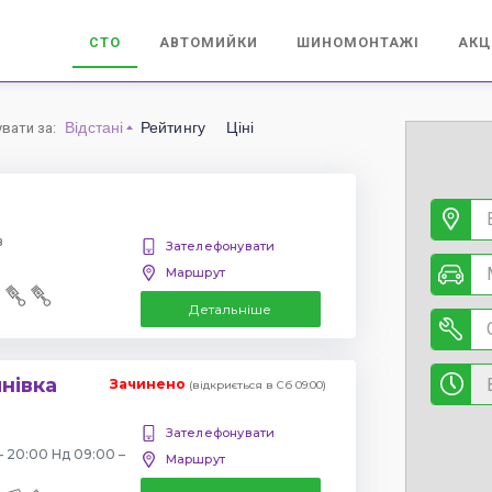
СТО
АВТОМИЙКИ
ШИНОМОНТАЖІ
АКЦ
Відстані
Рейтингу
Ціні
увати за
:
в
Зателефонувати
Маршрут
Детальніше
янівка
Зачинено
(відкриється в Сб 09:00)
Зателефонувати
– 20:00 Нд 09:00 –
Маршрут