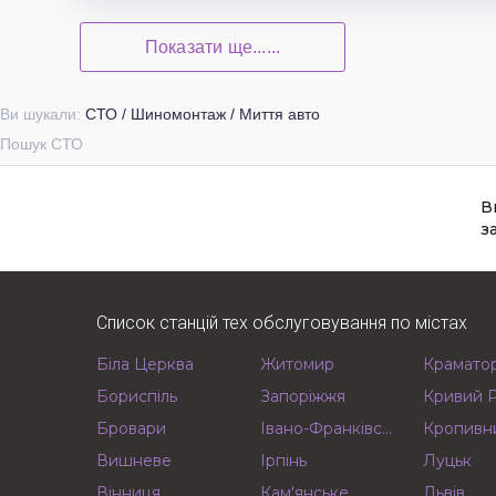
Показати ще......
Ви шукали:
СТО / Шиномонтаж / Миття авто
Пошук СТО
В
з
Список станцій тех обслуговування по містах
Біла Церква
Житомир
Крамато
Бориспіль
Запоріжжя
Кривий Р
Бровари
Івано-Франківськ
Кропивн
Вишневе
Ірпінь
Луцьк
Вінниця
Кам'янське
Львів