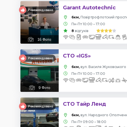
Garant Autotechnic
Рекомендовано
6км,
Пн-Пт 10:00 – 17:00
8
відгуків
16
Фото
СТО «IGS»
Рекомендовано
6км,
вул. Василя Жуковського 
Пн-Пт 10:00 – 17:00
9
Фото
СТО Тайр Ленд
Рекомендовано
6км,
вул. Народного Ополчення
Пн-Пт 09:00 – 18:00