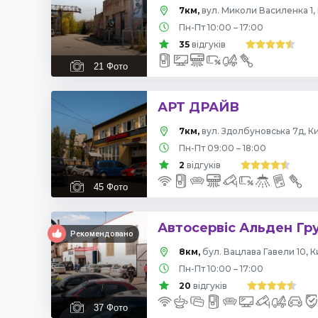
7км,
вул. Миколи Василенка 1, 
Пн-Пт 10:00 – 17:00
35
відгуків
21
Фото
АРТ ДРАЙВ
7км,
вул. Здолбуновська 7д, Ки
Пн-Пт 09:00 – 18:00
2
відгуків
45
Фото
Автосервіс Альден Гр
Рекомендовано
8км,
бул. Вацлава Гавели 10, К
Пн-Пт 10:00 – 17:00
20
відгуків
37
Фото