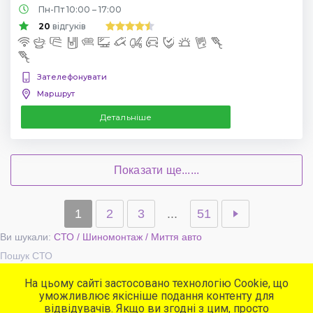
Пн-Пт 10:00 – 17:00
20
відгуків
Зателефонувати
Маршрут
Детальніше
Показати ще......
1
2
3
...
51
Ви шукали:
СТО / Шиномонтаж / Миття авто
Пошук СТО
На цьому сайті застосовано технологію Cookie, що
уможливлює якісніше подання контенту для
Популярні сервіси
відвідувачів. Якщо ви згодні з цим, просто
СТО