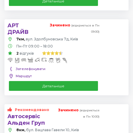
Детальніше
АРТ
Зачинено
(відкриється в Пн
ДРАЙВ
09:00)
7км,
вул. Здолбуновська 7д, Київ
Пн-Пт 09:00 – 18:00
2
відгуків
Зателефонувати
Маршрут
Детальніше
Рекомендовано
Зачинено
(відкриється
Автосервіс
в Пн 10:00)
Альден Груп
8км,
бул. Вацлава Гавели 10, Київ