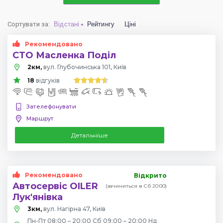
Сортувати за
:
Відстані
Рейтингу
Ціні
Рекомендовано
СТО Масленка Поділ
2км,
вул. Глубочинська 101, Київ
18
відгуків
Зателефонувати
Маршрут
Детальніше
Рекомендовано
Відкрито
Автосервіс OILER
(зачиниться в Сб 20:00)
Лук'янівка
3км,
вул. Нагірна 47, Київ
Пн-Пт 08:00 – 20:00 Сб 09:00 – 20:00 Нд