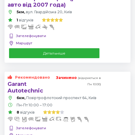
авто від 2007 года)
5км,
вул. Гвардійська 20, Київ
1
відгуків
Зателефонувати
Маршрут
Детальніше
Рекомендовано
Зачинено
(відкриється в
Garant
Пн 10:00)
Autotechnic
6км,
Повіртрофлотский проспект 64, Київ
Пн-Пт 10:00 – 17:00
8
відгуків
Зателефонувати