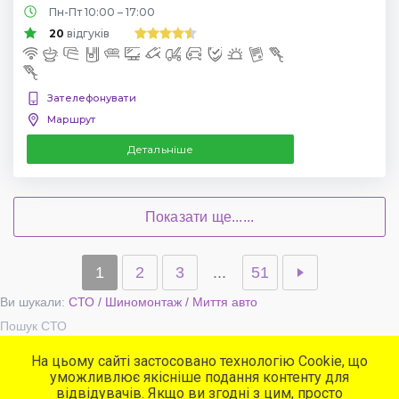
Пн-Пт 10:00 – 17:00
20
відгуків
Зателефонувати
Маршрут
Детальніше
Показати ще......
1
2
3
...
51
Ви шукали:
СТО / Шиномонтаж / Миття авто
Пошук СТО
На цьому сайті застосовано технологію Cookie, що
уможливлює якісніше подання контенту для
Популярні сервіси
відвідувачів. Якщо ви згодні з цим, просто
СТО