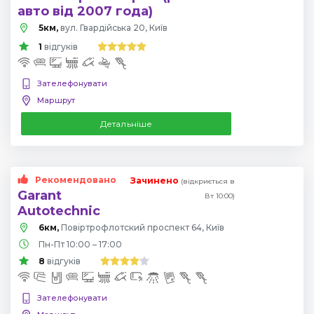
авто від 2007 года)
5км,
вул. Гвардійська 20, Київ
1
відгуків
Зателефонувати
Маршрут
Детальніше
Рекомендовано
Зачинено
(відкриється в
Garant
Вт 10:00)
Autotechnic
6км,
Повіртрофлотский проспект 64, Київ
Пн-Пт 10:00 – 17:00
8
відгуків
Зателефонувати