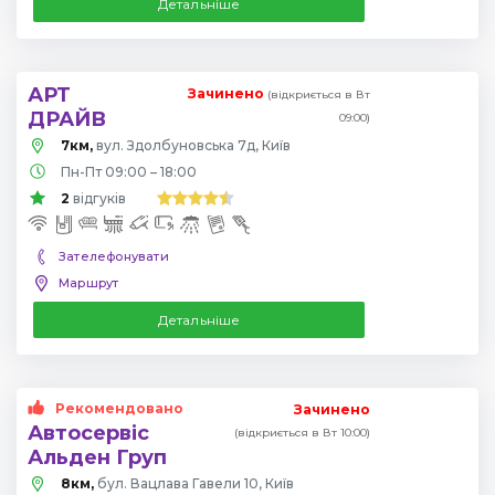
Детальніше
АРТ
Зачинено
(відкриється в Вт
ДРАЙВ
09:00)
7км,
вул. Здолбуновська 7д, Київ
Пн-Пт 09:00 – 18:00
2
відгуків
Зателефонувати
Маршрут
Детальніше
Рекомендовано
Зачинено
Автосервіс
(відкриється в Вт 10:00)
Альден Груп
8км,
бул. Вацлава Гавели 10, Київ