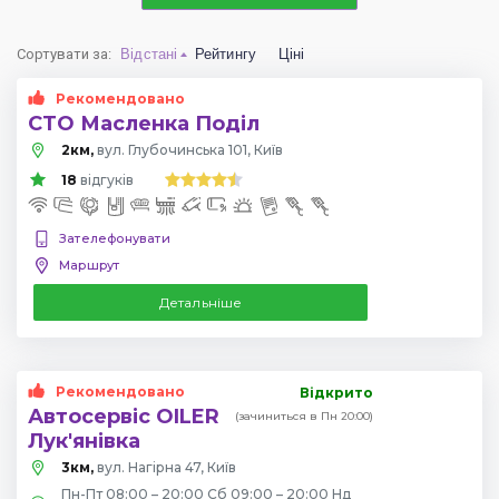
Сортувати за
:
Відстані
Рейтингу
Ціні
Рекомендовано
СТО Масленка Поділ
2км,
вул. Глубочинська 101, Київ
18
відгуків
Зателефонувати
Маршрут
Детальніше
Рекомендовано
Відкрито
Автосервіс OILER
(зачиниться в Пн 20:00)
Лук'янівка
3км,
вул. Нагірна 47, Київ
Пн-Пт 08:00 – 20:00 Сб 09:00 – 20:00 Нд