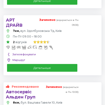
Детальніше
АРТ
Зачинено
(відкриється в Пн
ДРАЙВ
09:00)
7км,
вул. Здолбуновська 7д, Київ
Пн-Пт 09:00 – 18:00
2
відгуків
Зателефонувати
Маршрут
Детальніше
Рекомендовано
Зачинено
(відкриється
Автосервіс
в Пн 10:00)
Альден Груп
8км,
бул. Вацлава Гавели 10, Київ