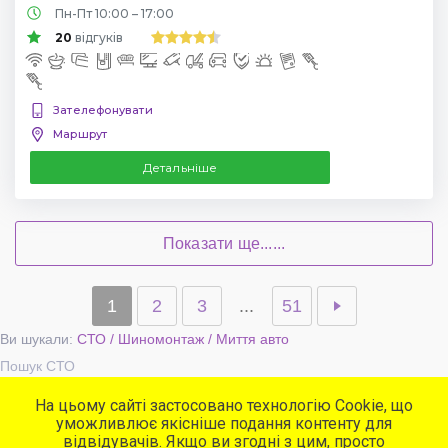
Пн-Пт 10:00 – 17:00
20
відгуків
Зателефонувати
Маршрут
Детальніше
Показати ще......
1
2
3
...
51
Ви шукали:
СТО / Шиномонтаж / Миття авто
Пошук СТО
На цьому сайті застосовано технологію Cookie, що
уможливлює якісніше подання контенту для
Популярні сервіси
відвідувачів. Якщо ви згодні з цим, просто
СТО