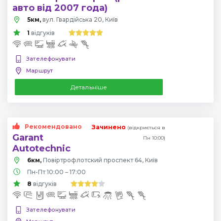
авто від 2007 года)
5км,
вул. Гвардійська 20, Київ
1
відгуків
Зателефонувати
Маршрут
Детальніше
Рекомендовано
Зачинено
(відкриється в
Garant
Пн 10:00)
Autotechnic
6км,
Повіртрофлотский проспект 64, Київ
Пн-Пт 10:00 – 17:00
8
відгуків
Зателефонувати