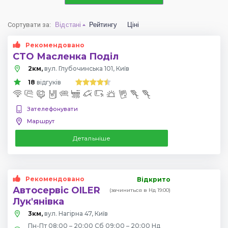
Сортувати за
:
Відстані
Рейтингу
Ціні
Рекомендовано
СТО Масленка Поділ
2км,
вул. Глубочинська 101, Київ
18
відгуків
Зателефонувати
Маршрут
Детальніше
Рекомендовано
Відкрито
Автосервіс OILER
(зачиниться в Нд 19:00)
Лук'янівка
3км,
вул. Нагірна 47, Київ
Пн-Пт 08:00 – 20:00 Сб 09:00 – 20:00 Нд