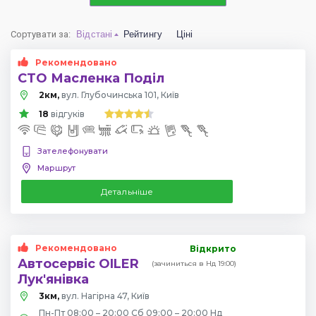
Сортувати за
:
Відстані
Рейтингу
Ціні
Рекомендовано
СТО Масленка Поділ
2км,
вул. Глубочинська 101, Київ
18
відгуків
Зателефонувати
Маршрут
Детальніше
Рекомендовано
Відкрито
Автосервіс OILER
(зачиниться в Нд 19:00)
Лук'янівка
3км,
вул. Нагірна 47, Київ
Пн-Пт 08:00 – 20:00 Сб 09:00 – 20:00 Нд