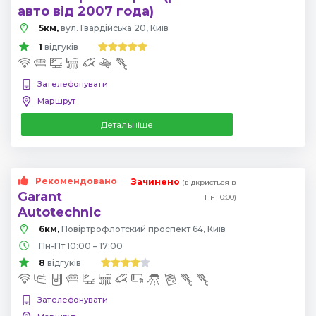
авто від 2007 года)
5км,
вул. Гвардійська 20, Київ
1
відгуків
Зателефонувати
Маршрут
Детальніше
Рекомендовано
Зачинено
(відкриється в
Garant
Пн 10:00)
Autotechnic
6км,
Повіртрофлотский проспект 64, Київ
Пн-Пт 10:00 – 17:00
8
відгуків
Зателефонувати