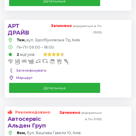
Детальніше
АРТ
Зачинено
(відкриється в Пн
ДРАЙВ
09:00)
7км,
вул. Здолбуновська 7д, Київ
Пн-Пт 09:00 – 18:00
2
відгуків
Зателефонувати
Маршрут
Детальніше
Рекомендовано
Зачинено
(відкриється
Автосервіс
в Пн 10:00)
Альден Груп
8км,
бул. Вацлава Гавели 10, Київ