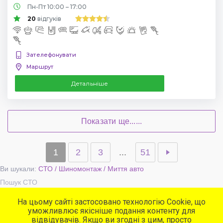
Пн-Пт 10:00 – 17:00
20
відгуків
Зателефонувати
Маршрут
Детальніше
Показати ще......
1
2
3
...
51
Ви шукали:
СТО / Шиномонтаж / Миття авто
Пошук СТО
На цьому сайті застосовано технологію Cookie, що
уможливлює якісніше подання контенту для
Популярні сервіси
відвідувачів. Якщо ви згодні з цим, просто
СТО