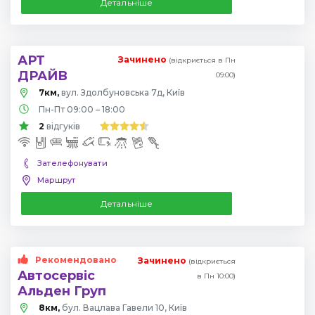
Детальніше
АРТ
Зачинено
(відкриється в Пн
ДРАЙВ
09:00)
7км,
вул. Здолбуновська 7д, Київ
Пн-Пт 09:00 – 18:00
2
відгуків
Зателефонувати
Маршрут
Детальніше
Рекомендовано
Зачинено
(відкриється
Автосервіс
в Пн 10:00)
Альден Груп
8км,
бул. Вацлава Гавели 10, Київ