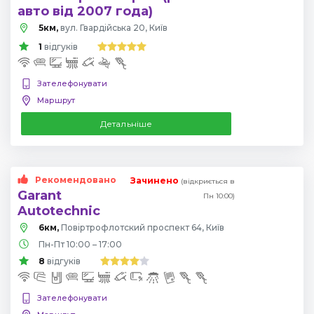
авто від 2007 года)
5км,
вул. Гвардійська 20, Київ
1
відгуків
Зателефонувати
Маршрут
Детальніше
Рекомендовано
Зачинено
(відкриється в
Garant
Пн 10:00)
Autotechnic
6км,
Повіртрофлотский проспект 64, Київ
Пн-Пт 10:00 – 17:00
8
відгуків
Зателефонувати