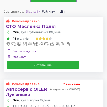
Сортувати за
:
Відстані
Рейтингу
Ціні
Рекомендовано
СТО Масленка Поділ
2км,
вул. Глубочинська 101, Київ
18
відгуків
Зателефонувати
Маршрут
Детальніше
Рекомендовано
Зачинено
Автосервіс OILER
(відкриється в Сб 09:00)
Лук'янівка
3км,
вул. Нагірна 47, Київ
Пн-Пт 08:00 – 20:00 Сб 09:00 – 20:00 Нд