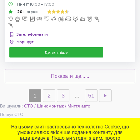
Пн-Пт 10:00 – 17:00
20
відгуків
Зателефонувати
Маршрут
Детальніше
Показати ще......
1
2
3
...
51
Ви шукали:
СТО / Шиномонтаж / Миття авто
Пошук СТО
На цьому сайті застосовано технологію Cookie, що
уможливлює якісніше подання контенту для
Популярні сервіси
відвідувачів. Якщо ви згодні з цим, просто
СТО