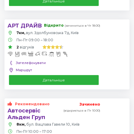
Детальніше
АРТ ДРАЙВ
Відкрито
(зачиниться в Чт 18:00)
7км,
вул. Здолбуновська 7д, Київ
Пн-Пт 09:00 – 18:00
2
відгуків
Зателефонувати
Маршрут
Детальніше
Рекомендовано
Зачинено
Автосервіс
(відкриється в Пт 10:00)
Альден Груп
8км,
бул. Вацлава Гавели 10, Київ
Пн-Пт 10:00 – 17:00