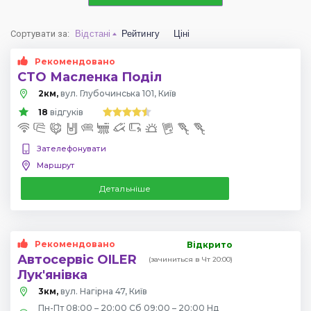
Сортувати за
:
Відстані
Рейтингу
Ціні
Рекомендовано
СТО Масленка Поділ
2км,
вул. Глубочинська 101, Київ
18
відгуків
Зателефонувати
Маршрут
Детальніше
Рекомендовано
Відкрито
Автосервіс OILER
(зачиниться в Чт 20:00)
Лук'янівка
3км,
вул. Нагірна 47, Київ
Пн-Пт 08:00 – 20:00 Сб 09:00 – 20:00 Нд