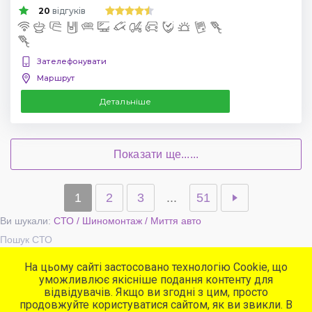
20
відгуків
Зателефонувати
Маршрут
Детальніше
Показати ще......
1
2
3
...
51
Ви шукали:
СТО / Шиномонтаж / Миття авто
Пошук СТО
На цьому сайті застосовано технологію Cookie, що
уможливлює якісніше подання контенту для
Популярні сервіси
відвідувачів. Якщо ви згодні з цим, просто
СТО
продовжуйте користуватися сайтом, як ви звикли. В
Автомийки