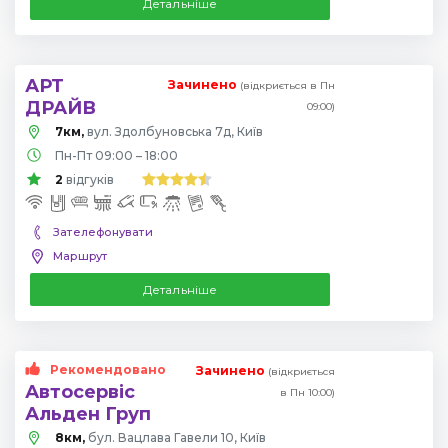
Детальніше
АРТ
Зачинено
(відкриється в Пн
ДРАЙВ
09:00)
7км,
вул. Здолбуновська 7д, Київ
Пн-Пт 09:00 – 18:00
2
відгуків
Зателефонувати
Маршрут
Детальніше
Рекомендовано
Зачинено
(відкриється
Автосервіс
в Пн 10:00)
Альден Груп
8км,
бул. Вацлава Гавели 10, Київ