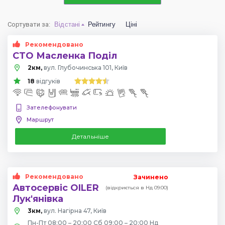
Сортувати за
:
Відстані
Рейтингу
Ціні
Рекомендовано
СТО Масленка Поділ
2км,
вул. Глубочинська 101, Київ
18
відгуків
Зателефонувати
Маршрут
Детальніше
Рекомендовано
Зачинено
Автосервіс OILER
(відкриється в Нд 09:00)
Лук'янівка
3км,
вул. Нагірна 47, Київ
Пн-Пт 08:00 – 20:00 Сб 09:00 – 20:00 Нд