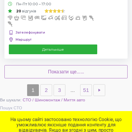
Пн-Пт 10:00 – 17:00
20
відгуків
Зателефонувати
Маршрут
Детальніше
Показати ще......
1
2
3
...
51
Ви шукали:
СТО / Шиномонтаж / Миття авто
Пошук СТО
На цьому сайті застосовано технологію Cookie, що
уможливлює якісніше подання контенту для
Популярні сервіси
відвідувачів. Якщо ви згодні з цим, просто
СТО