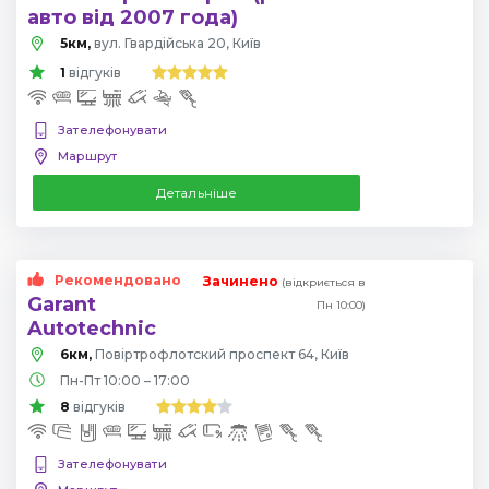
авто від 2007 года)
5км,
вул. Гвардійська 20, Київ
1
відгуків
Зателефонувати
Маршрут
Детальніше
Рекомендовано
Зачинено
(відкриється в
Garant
Пн 10:00)
Autotechnic
6км,
Повіртрофлотский проспект 64, Київ
Пн-Пт 10:00 – 17:00
8
відгуків
Зателефонувати