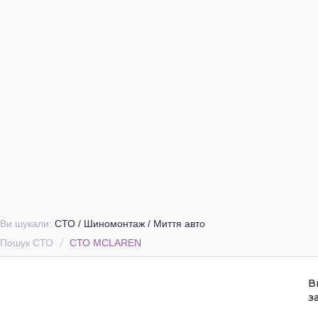
Ви шукали:
СТО / Шиномонтаж / Миття авто
Пошук СТО
СТО MCLAREN
В
з