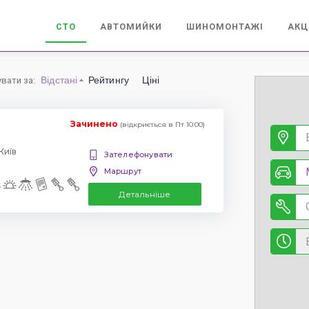
СТО
АВТОМИЙКИ
ШИНОМОНТАЖІ
АКЦ
Відстані
Рейтингу
Ціні
увати за
:
Зачинено
(відкриється в Пт 10:00)
Київ
Зателефонувати
Маршрут
Детальніше