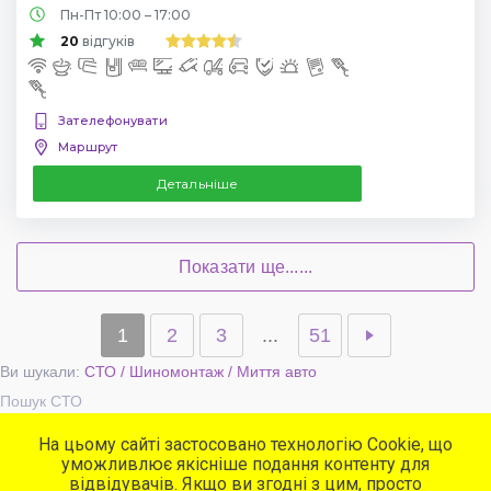
Пн-Пт 10:00 – 17:00
20
відгуків
Зателефонувати
Маршрут
Детальніше
Показати ще......
1
2
3
...
51
Ви шукали:
СТО / Шиномонтаж / Миття авто
Пошук СТО
На цьому сайті застосовано технологію Cookie, що
уможливлює якісніше подання контенту для
Популярні сервіси
відвідувачів. Якщо ви згодні з цим, просто
СТО