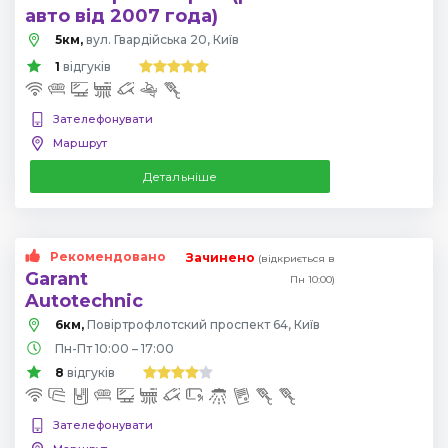
авто від 2007 года)
5км,
вул. Гвардійська 20, Київ
1
відгуків
Зателефонувати
Маршрут
Детальніше
Рекомендовано
Зачинено
(відкриється в
Garant
Пн 10:00)
Autotechnic
6км,
Повіртрофлотский проспект 64, Київ
Пн-Пт 10:00 – 17:00
8
відгуків
Зателефонувати