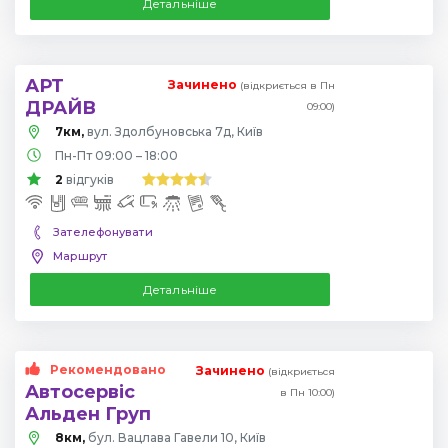
Детальніше
АРТ
Зачинено
(відкриється в Пн
ДРАЙВ
09:00)
7км,
вул. Здолбуновська 7д, Київ
Пн-Пт 09:00 – 18:00
2
відгуків
Зателефонувати
Маршрут
Детальніше
Рекомендовано
Зачинено
(відкриється
Автосервіс
в Пн 10:00)
Альден Груп
8км,
бул. Вацлава Гавели 10, Київ