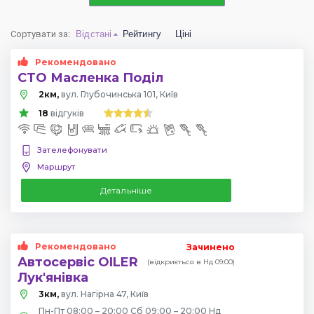
Сортувати за
:
Відстані
Рейтингу
Ціні
Рекомендовано
СТО Масленка Поділ
2км,
вул. Глубочинська 101, Київ
18
відгуків
Зателефонувати
Маршрут
Детальніше
Рекомендовано
Зачинено
Автосервіс OILER
(відкриється в Нд 09:00)
Лук'янівка
3км,
вул. Нагірна 47, Київ
Пн-Пт 08:00 – 20:00 Сб 09:00 – 20:00 Нд