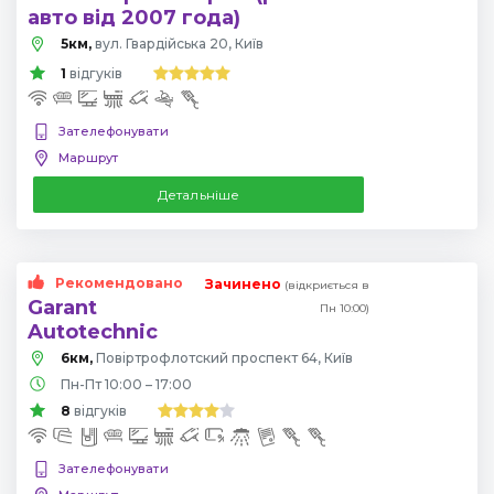
авто від 2007 года)
5км,
вул. Гвардійська 20, Київ
1
відгуків
Зателефонувати
Маршрут
Детальніше
Рекомендовано
Зачинено
(відкриється в
Garant
Пн 10:00)
Autotechnic
6км,
Повіртрофлотский проспект 64, Київ
Пн-Пт 10:00 – 17:00
8
відгуків
Зателефонувати