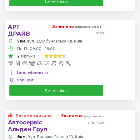
Детальніше
АРТ
Зачинено
(відкриється в Пн
ДРАЙВ
09:00)
7км,
вул. Здолбуновська 7д, Київ
Пн-Пт 09:00 – 18:00
2
відгуків
Зателефонувати
Маршрут
Детальніше
Рекомендовано
Зачинено
(відкриється
Автосервіс
в Пн 10:00)
Альден Груп
8км,
бул. Вацлава Гавели 10, Київ