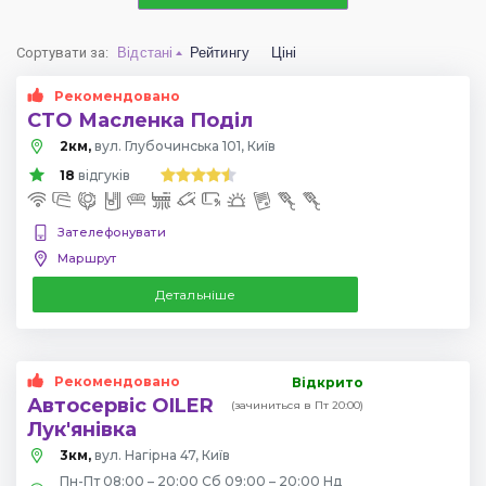
Сортувати за
:
Відстані
Рейтингу
Ціні
Рекомендовано
СТО Масленка Поділ
2км,
вул. Глубочинська 101, Київ
18
відгуків
Зателефонувати
Маршрут
Детальніше
Рекомендовано
Відкрито
Автосервіс OILER
(зачиниться в Пт 20:00)
Лук'янівка
3км,
вул. Нагірна 47, Київ
Пн-Пт 08:00 – 20:00 Сб 09:00 – 20:00 Нд