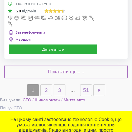
Пн-Пт 10:00 – 17:00
20
відгуків
Зателефонувати
Маршрут
Детальніше
Показати ще......
1
2
3
...
51
Ви шукали:
СТО / Шиномонтаж / Миття авто
Пошук СТО
На цьому сайті застосовано технологію Cookie, що
уможливлює якісніше подання контенту для
Популярні сервіси
відвідувачів. Якщо ви згодні з цим, просто
СТО