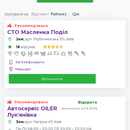
Сортувати за
:
Відстані
Рейтингу
Ціні
Рекомендовано
СТО Масленка Поділ
2км,
вул. Глубочинська 101, Київ
18
відгуків
Зателефонувати
Маршрут
Детальніше
Рекомендовано
Відкрито
Автосервіс OILER
(зачиниться в Сб 20:00)
Лук'янівка
3км,
вул. Нагірна 47, Київ
Пн-Пт 08:00 – 20:00 Сб 09:00 – 20:00 Нд