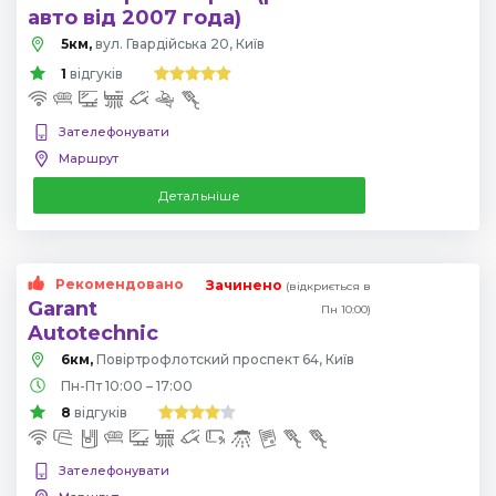
авто від 2007 года)
5км,
вул. Гвардійська 20, Київ
1
відгуків
Зателефонувати
Маршрут
Детальніше
Рекомендовано
Зачинено
(відкриється в
Garant
Пн 10:00)
Autotechnic
6км,
Повіртрофлотский проспект 64, Київ
Пн-Пт 10:00 – 17:00
8
відгуків
Зателефонувати