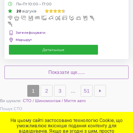
Пн-Пт 10:00 – 17:00
20
відгуків
Зателефонувати
Маршрут
Детальніше
Показати ще......
1
2
3
...
51
Ви шукали:
СТО / Шиномонтаж / Миття авто
Пошук СТО
На цьому сайті застосовано технологію Cookie, що
уможливлює якісніше подання контенту для
Популярні сервіси
відвідувачів. Якщо ви згодні з цим, просто
СТО