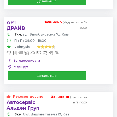
Детальніше
АРТ
Зачинено
(відкриється в Пн
ДРАЙВ
09:00)
7км,
вул. Здолбуновська 7д, Київ
Пн-Пт 09:00 – 18:00
2
відгуків
Зателефонувати
Маршрут
Детальніше
Рекомендовано
Зачинено
(відкриється
Автосервіс
в Пн 10:00)
Альден Груп
8км,
бул. Вацлава Гавели 10, Київ