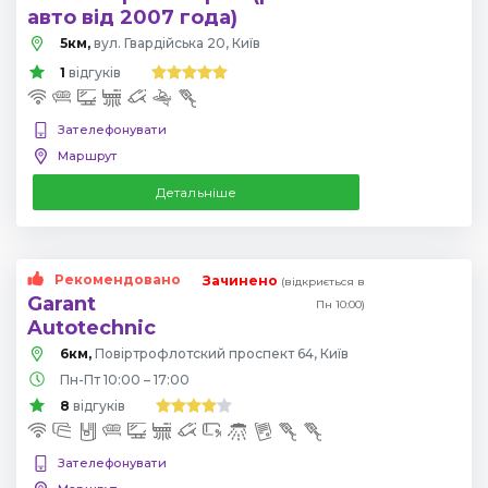
авто від 2007 года)
5км,
вул. Гвардійська 20, Київ
1
відгуків
Зателефонувати
Маршрут
Детальніше
Рекомендовано
Зачинено
(відкриється в
Garant
Пн 10:00)
Autotechnic
6км,
Повіртрофлотский проспект 64, Київ
Пн-Пт 10:00 – 17:00
8
відгуків
Зателефонувати