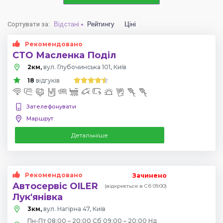
Сортувати за
:
Відстані
Рейтингу
Ціні
Рекомендовано
СТО Масленка Поділ
2км,
вул. Глубочинська 101, Київ
18
відгуків
Зателефонувати
Маршрут
Детальніше
Рекомендовано
Зачинено
Автосервіс OILER
(відкриється в Сб 09:00)
Лук'янівка
3км,
вул. Нагірна 47, Київ
Пн-Пт 08:00 – 20:00 Сб 09:00 – 20:00 Нд