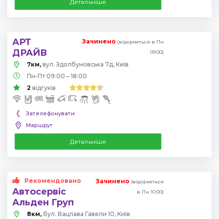
Детальніше
АРТ
Зачинено
(відкриється в Пн
ДРАЙВ
09:00)
7км,
вул. Здолбуновська 7д, Київ
Пн-Пт 09:00 – 18:00
2
відгуків
Зателефонувати
Маршрут
Детальніше
Рекомендовано
Зачинено
(відкриється
Автосервіс
в Пн 10:00)
Альден Груп
8км,
бул. Вацлава Гавели 10, Київ