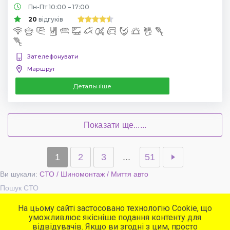
Пн-Пт 10:00 – 17:00
20
відгуків
Зателефонувати
Маршрут
Детальніше
Показати ще......
1
2
3
...
51
Ви шукали:
СТО / Шиномонтаж / Миття авто
Пошук СТО
На цьому сайті застосовано технологію Cookie, що
уможливлює якісніше подання контенту для
Популярні сервіси
відвідувачів. Якщо ви згодні з цим, просто
СТО