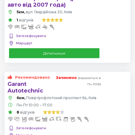
авто від 2007 года)
5км,
вул. Гвардійська 20, Київ
1
відгуків
Зателефонувати
Маршрут
Детальніше
Рекомендовано
Зачинено
(відкриється в
Garant
Пн 10:00)
Autotechnic
6км,
Повіртрофлотский проспект 64, Київ
Пн-Пт 10:00 – 17:00
8
відгуків
Зателефонувати