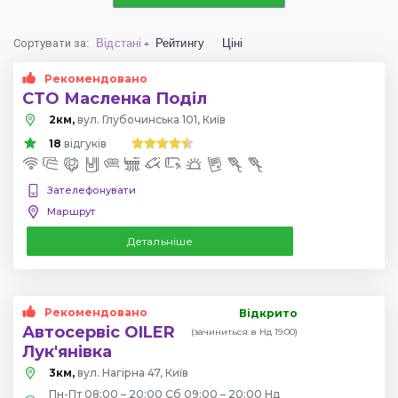
Сортувати за
:
Відстані
Рейтингу
Ціні
Рекомендовано
СТО Масленка Поділ
2км,
вул. Глубочинська 101, Київ
18
відгуків
Зателефонувати
Маршрут
Детальніше
Рекомендовано
Відкрито
Автосервіс OILER
(зачиниться в Нд 19:00)
Лук'янівка
3км,
вул. Нагірна 47, Київ
Пн-Пт 08:00 – 20:00 Сб 09:00 – 20:00 Нд