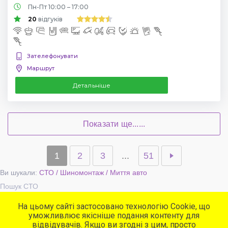
Пн-Пт 10:00 – 17:00
20
відгуків
Зателефонувати
Маршрут
Детальніше
Показати ще......
1
2
3
...
51
Ви шукали:
СТО / Шиномонтаж / Миття авто
Пошук СТО
На цьому сайті застосовано технологію Cookie, що
уможливлює якісніше подання контенту для
Популярні сервіси
відвідувачів. Якщо ви згодні з цим, просто
СТО