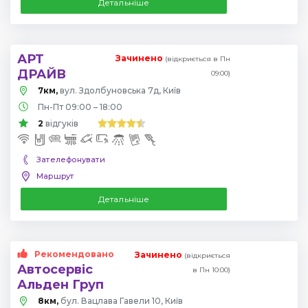
Детальніше
АРТ
Зачинено
(відкриється в Пн
ДРАЙВ
09:00)
7км,
вул. Здолбуновська 7д, Київ
Пн-Пт 09:00 – 18:00
2
відгуків
Зателефонувати
Маршрут
Детальніше
Рекомендовано
Зачинено
(відкриється
Автосервіс
в Пн 10:00)
Альден Груп
8км,
бул. Вацлава Гавели 10, Київ