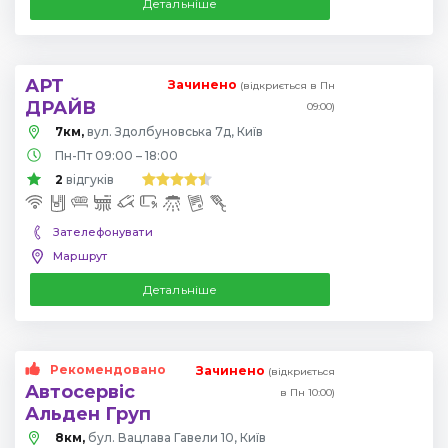
Детальніше
АРТ
Зачинено
(відкриється в Пн
ДРАЙВ
09:00)
7км,
вул. Здолбуновська 7д, Київ
Пн-Пт 09:00 – 18:00
2
відгуків
Зателефонувати
Маршрут
Детальніше
Рекомендовано
Зачинено
(відкриється
Автосервіс
в Пн 10:00)
Альден Груп
8км,
бул. Вацлава Гавели 10, Київ