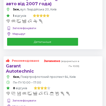
авто від 2007 года)
5км,
вул. Гвардійська 20, Київ
1
відгуків
Зателефонувати
Маршрут
Детальніше
Рекомендовано
Зачинено
(відкриється в
Garant
Пн 10:00)
Autotechnic
6км,
Повіртрофлотский проспект 64, Київ
Пн-Пт 10:00 – 17:00
8
відгуків
Зателефонувати