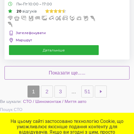
Пн-Пт 10:00 – 17:00
20
відгуків
Зателефонувати
Маршрут
Детальніше
Показати ще......
1
2
3
...
51
Ви шукали:
СТО / Шиномонтаж / Миття авто
Пошук СТО
На цьому сайті застосовано технологію Cookie, що
уможливлює якісніше подання контенту для
Популярні сервіси
відвідувачів. Якщо ви згодні з цим, просто
СТО