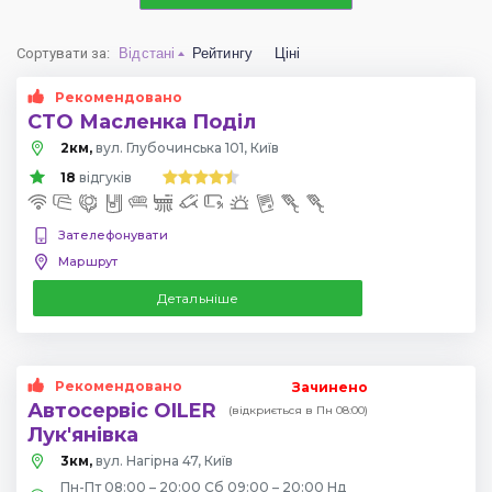
Сортувати за
:
Відстані
Рейтингу
Ціні
Рекомендовано
СТО Масленка Поділ
2км,
вул. Глубочинська 101, Київ
18
відгуків
Зателефонувати
Маршрут
Детальніше
Рекомендовано
Зачинено
Автосервіс OILER
(відкриється в Пн 08:00)
Лук'янівка
3км,
вул. Нагірна 47, Київ
Пн-Пт 08:00 – 20:00 Сб 09:00 – 20:00 Нд