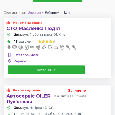
Сортувати за
:
Відстані
Рейтингу
Ціні
Рекомендовано
СТО Масленка Поділ
2км,
вул. Глубочинська 101, Київ
18
відгуків
Зателефонувати
Маршрут
Детальніше
Рекомендовано
Зачинено
Автосервіс OILER
(відкриється в Пт 08:00)
Лук'янівка
3км,
вул. Нагірна 47, Київ
Пн-Пт 08:00 – 20:00 Сб 09:00 – 20:00 Нд