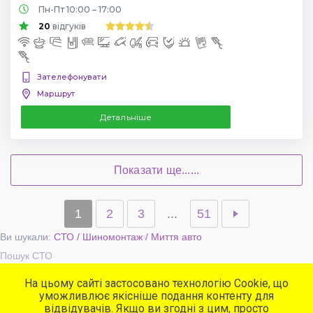
Пн-Пт 10:00 – 17:00
20
відгуків
Зателефонувати
Маршрут
Детальніше
Показати ще......
1
2
3
...
51
Ви шукали:
СТО / Шиномонтаж / Миття авто
Пошук СТО
На цьому сайті застосовано технологію Cookie, що
уможливлює якісніше подання контенту для
Популярні сервіси
відвідувачів. Якщо ви згодні з цим, просто
СТО