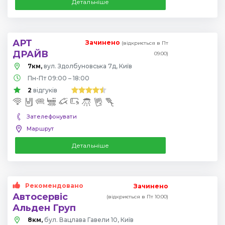
Детальніше
АРТ
Зачинено
(відкриється в Пт
ДРАЙВ
09:00)
7км,
вул. Здолбуновська 7д, Київ
Пн-Пт 09:00 – 18:00
2
відгуків
Зателефонувати
Маршрут
Детальніше
Рекомендовано
Зачинено
Автосервіс
(відкриється в Пт 10:00)
Альден Груп
8км,
бул. Вацлава Гавели 10, Київ