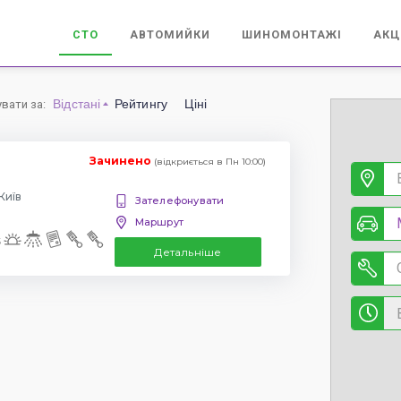
СТО
АВТОМИЙКИ
ШИНОМОНТАЖІ
АКЦ
Відстані
Рейтингу
Ціні
увати за
:
Зачинено
(відкриється в Пн 10:00)
Київ
Зателефонувати
Маршрут
Детальніше