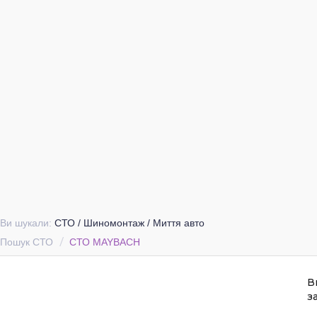
Ви шукали:
СТО / Шиномонтаж / Миття авто
Пошук СТО
СТО MAYBACH
В
з