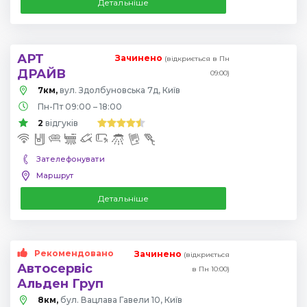
Детальніше
АРТ
Зачинено
(відкриється в Пн
ДРАЙВ
09:00)
7км,
вул. Здолбуновська 7д, Київ
Пн-Пт 09:00 – 18:00
2
відгуків
Зателефонувати
Маршрут
Детальніше
Рекомендовано
Зачинено
(відкриється
Автосервіс
в Пн 10:00)
Альден Груп
8км,
бул. Вацлава Гавели 10, Київ