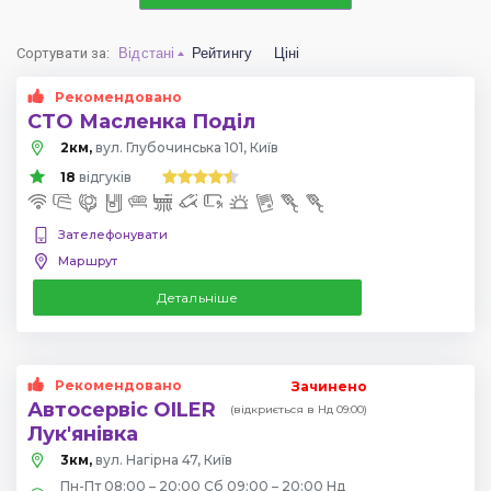
Сортувати за
:
Відстані
Рейтингу
Ціні
Рекомендовано
СТО Масленка Поділ
2км,
вул. Глубочинська 101, Київ
18
відгуків
Зателефонувати
Маршрут
Детальніше
Рекомендовано
Зачинено
Автосервіс OILER
(відкриється в Нд 09:00)
Лук'янівка
3км,
вул. Нагірна 47, Київ
Пн-Пт 08:00 – 20:00 Сб 09:00 – 20:00 Нд