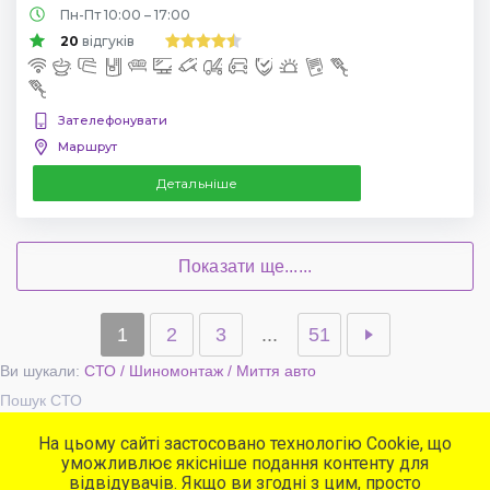
Пн-Пт 10:00 – 17:00
20
відгуків
Зателефонувати
Маршрут
Детальніше
Показати ще......
1
2
3
...
51
Ви шукали:
СТО / Шиномонтаж / Миття авто
Пошук СТО
На цьому сайті застосовано технологію Cookie, що
уможливлює якісніше подання контенту для
Популярні сервіси
відвідувачів. Якщо ви згодні з цим, просто
СТО