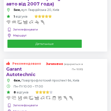
авто від 2007 года)
5км,
вул. Гвардійська 20, Київ
1
відгуків
Зателефонувати
Маршрут
Детальніше
Рекомендовано
Зачинено
(відкриється в
Garant
Пн 10:00)
Autotechnic
6км,
Повіртрофлотский проспект 64, Київ
Пн-Пт 10:00 – 17:00
8
відгуків
Зателефонувати