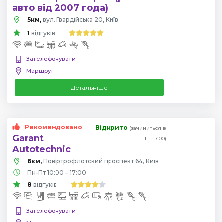
авто від 2007 года)
5км,
вул. Гвардійська 20, Київ
1
відгуків
Зателефонувати
Маршрут
Детальніше
Рекомендовано
Відкрито
(зачиниться в
Garant
Пт 17:00)
Autotechnic
6км,
Повіртрофлотский проспект 64, Київ
Пн-Пт 10:00 – 17:00
8
відгуків
Зателефонувати