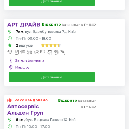
Детальніше
АРТ ДРАЙВ
Відкрито
(зачиниться в Пт 18:00)
7км,
вул. Здолбуновська 7д, Київ
Пн-Пт 09:00 – 18:00
2
відгуків
Зателефонувати
Маршрут
Детальніше
Рекомендовано
Відкрито
(зачиниться
Автосервіс
в Пт 17:00)
Альден Груп
8км,
бул. Вацлава Гавели 10, Київ
Пн-Пт 10:00 – 17:00