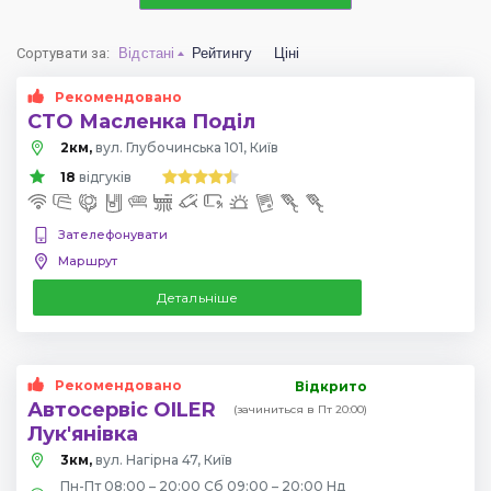
Сортувати за
:
Відстані
Рейтингу
Ціні
Рекомендовано
СТО Масленка Поділ
2км,
вул. Глубочинська 101, Київ
18
відгуків
Зателефонувати
Маршрут
Детальніше
Рекомендовано
Відкрито
Автосервіс OILER
(зачиниться в Пт 20:00)
Лук'янівка
3км,
вул. Нагірна 47, Київ
Пн-Пт 08:00 – 20:00 Сб 09:00 – 20:00 Нд