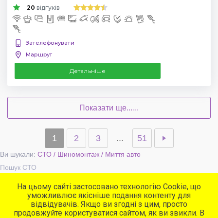
20
відгуків
Зателефонувати
Маршрут
Детальніше
Показати ще......
1
2
3
...
51
Ви шукали:
СТО / Шиномонтаж / Миття авто
Пошук СТО
На цьому сайті застосовано технологію Cookie, що
уможливлює якісніше подання контенту для
Популярні сервіси
відвідувачів. Якщо ви згодні з цим, просто
СТО
продовжуйте користуватися сайтом, як ви звикли. В
Автомийки