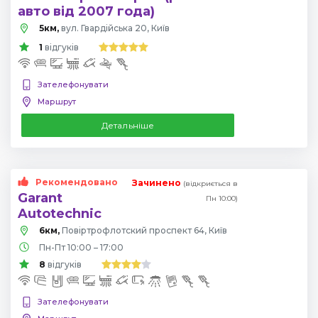
авто від 2007 года)
5км,
вул. Гвардійська 20, Київ
1
відгуків
Зателефонувати
Маршрут
Детальніше
Рекомендовано
Зачинено
(відкриється в
Garant
Пн 10:00)
Autotechnic
6км,
Повіртрофлотский проспект 64, Київ
Пн-Пт 10:00 – 17:00
8
відгуків
Зателефонувати