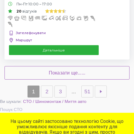
Пн-Пт 10:00 – 17:00
20
відгуків
Зателефонувати
Маршрут
Детальніше
Показати ще......
1
2
3
...
51
Ви шукали:
СТО / Шиномонтаж / Миття авто
Пошук СТО
На цьому сайті застосовано технологію Cookie, що
уможливлює якісніше подання контенту для
Популярні сервіси
відвідувачів. Якщо ви згодні з цим, просто
СТО