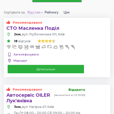
Сортувати за
:
Відстані
Рейтингу
Ціні
Рекомендовано
СТО Масленка Поділ
2км,
вул. Глубочинська 101, Київ
18
відгуків
Зателефонувати
Маршрут
Детальніше
Рекомендовано
Відкрито
Автосервіс OILER
(зачиниться в Сб 20:00)
Лук'янівка
3км,
вул. Нагірна 47, Київ
Пн-Пт 08:00 – 20:00 Сб 09:00 – 20:00 Нд