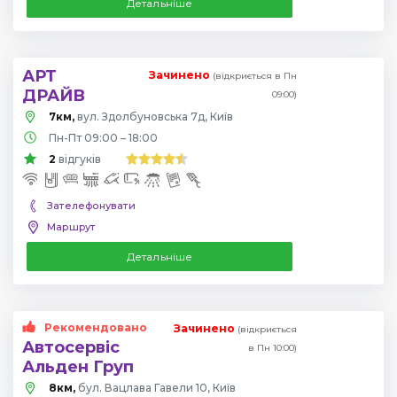
Детальніше
АРТ
Зачинено
(відкриється в Пн
ДРАЙВ
09:00)
7км,
вул. Здолбуновська 7д, Київ
Пн-Пт 09:00 – 18:00
2
відгуків
Зателефонувати
Маршрут
Детальніше
Рекомендовано
Зачинено
(відкриється
Автосервіс
в Пн 10:00)
Альден Груп
8км,
бул. Вацлава Гавели 10, Київ