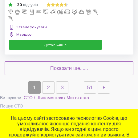
20
відгуків
Зателефонувати
Маршрут
Детальніше
Показати ще......
1
2
3
...
51
Ви шукали:
СТО / Шиномонтаж / Миття авто
Пошук СТО
На цьому сайті застосовано технологію Cookie, що
уможливлює якісніше подання контенту для
Популярні сервіси
відвідувачів. Якщо ви згодні з цим, просто
СТО
продовжуйте користуватися сайтом, як ви звикли. В
Автомийки