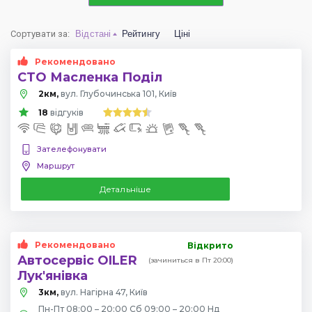
Сортувати за
:
Відстані
Рейтингу
Ціні
Рекомендовано
СТО Масленка Поділ
2км,
вул. Глубочинська 101, Київ
18
відгуків
Зателефонувати
Маршрут
Детальніше
Рекомендовано
Відкрито
Автосервіс OILER
(зачиниться в Пт 20:00)
Лук'янівка
3км,
вул. Нагірна 47, Київ
Пн-Пт 08:00 – 20:00 Сб 09:00 – 20:00 Нд