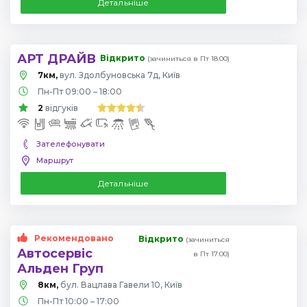
Детальніше
АРТ ДРАЙВ
Відкрито
(зачиниться в Пт 18:00)
7км,
вул. Здолбуновська 7д, Київ
Пн-Пт 09:00 – 18:00
2
відгуків
Зателефонувати
Маршрут
Детальніше
Рекомендовано
Відкрито
(зачиниться
Автосервіс
в Пт 17:00)
Альден Груп
8км,
бул. Вацлава Гавели 10, Київ
Пн-Пт 10:00 – 17:00