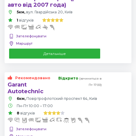
авто від 2007 года)
5км,
вул. Гвардійська 20, Київ
1
відгуків
Зателефонувати
Маршрут
Детальніше
Рекомендовано
Відкрито
(зачиниться в
Garant
Пт 17:00)
Autotechnic
6км,
Повіртрофлотский проспект 64, Київ
Пн-Пт 10:00 – 17:00
8
відгуків
Зателефонувати