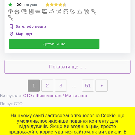
20
відгуків
Зателефонувати
Маршрут
Детальніше
Показати ще......
1
2
3
...
51
Ви шукали:
СТО / Шиномонтаж / Миття авто
Пошук СТО
На цьому сайті застосовано технологію Cookie, що
уможливлює якісніше подання контенту для
Популярні сервіси
відвідувачів. Якщо ви згодні з цим, просто
СТО
продовжуйте користуватися сайтом, як ви звикли. В
Автомийки