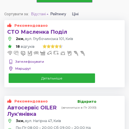
Сортувати за
:
Відстані
Рейтингу
Ціні
Рекомендовано
СТО Масленка Поділ
2км,
вул. Глубочинська 101, Київ
18
відгуків
Зателефонувати
Маршрут
Детальніше
Рекомендовано
Відкрито
Автосервіс OILER
(зачиниться в Пт 20:00)
Лук'янівка
3км,
вул. Нагірна 47, Київ
Пн-Пт 08:00 – 20:00 Сб 09:00 – 20:00 Нд