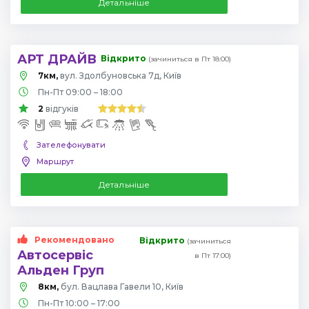
Детальніше
АРТ ДРАЙВ
Відкрито
(зачиниться в Пт 18:00)
7км,
вул. Здолбуновська 7д, Київ
Пн-Пт 09:00 – 18:00
2
відгуків
Зателефонувати
Маршрут
Детальніше
Рекомендовано
Відкрито
(зачиниться
Автосервіс
в Пт 17:00)
Альден Груп
8км,
бул. Вацлава Гавели 10, Київ
Пн-Пт 10:00 – 17:00