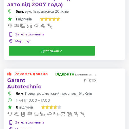
авто від 2007 года)
5км,
вул. Гвардійська 20, Київ
1
відгуків
Зателефонувати
Маршрут
Детальніше
Рекомендовано
Відкрито
(зачиниться в
Garant
Пт 17:00)
Autotechnic
6км,
Повіртрофлотский проспект 64, Київ
Пн-Пт 10:00 – 17:00
8
відгуків
Зателефонувати