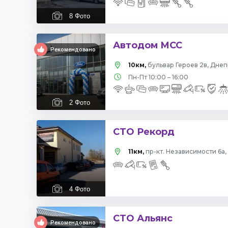
8
Фото
Автодом МСС
Рекомендовано
10км,
бульвар Героев 2в, Дн
Пн-Пт 10:00 – 16:00
2
Фото
СТО Рекорд
11км,
пр-кт. Независимости 6
4
Фото
СТО Альянс
Рекомендовано