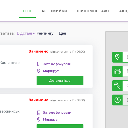
СТО
АВТОМИЙКИ
ШИНОМОНТАЖІ
АКЦ
Відстані
Рейтингу
Ціні
увати за
:
Зачинено
(відкриється в Пт 09:00)
Кам'янське
Зателефонувати
Маршрут
Детальніше
Зачинено
(відкриється в Пт 09:00)
дзержинськ
Зателефонувати
Маршрут