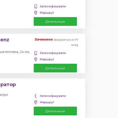
Зателефонувати
Маршрут
Детальніше
Benz
Зачинено
(відкриється в Пт
10:00)
етиловка, 24 км,
Зателефонувати
Маршрут
Детальніше
ератор
нипро
Зателефонувати
Маршрут
Детальніше