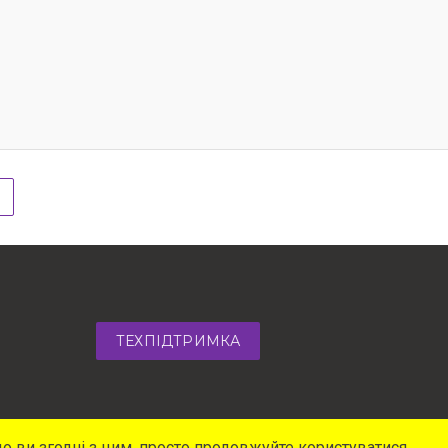
ТЕХПІДТРИМКА
о ви згодні з цим, просто продовжуйте користуватися