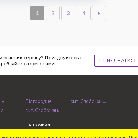
1
2
3
4
и власник сервісу? Приєднуйтесь і
ПРИЄДНАТИСЯ
аробляйте разом з нами!
ць
Підгородне
смт. Слобожанське
ад
смт. Слобожанське
Автомийки
Шиномонтажі
Програма для СТО
можливлює якісніше подання контенту для відвідувачів. Якщ