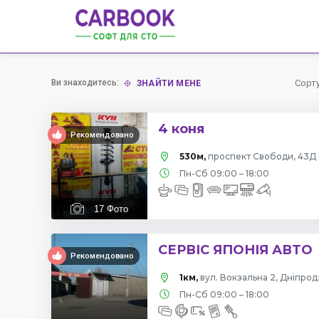
Ви знаходитесь:
Сорт
ЗНАЙТИ МЕНЕ
4 коня
Рекомендовано
530м,
проспект Свободи, 43Д 
Пн-Сб 09:00 – 18:00
17
Фото
СЕРВІС ЯПОНІЯ АВТО
Рекомендовано
1км,
вул. Вокзальна 2, Дніпро
Пн-Сб 09:00 – 18:00