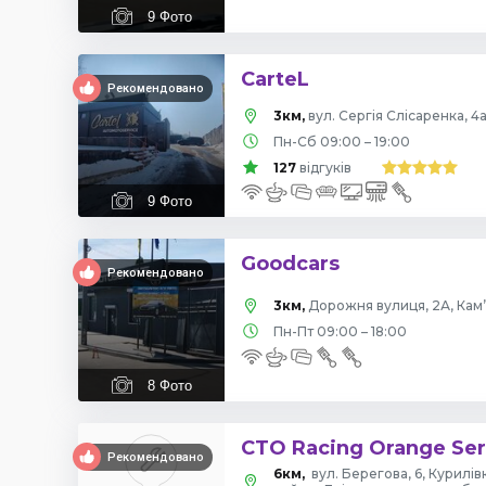
9
Фото
CarteL
Рекомендовано
3км,
вул. Сергія Слісаренка, 4
Пн-Сб 09:00 – 19:00
127
відгуків
9
Фото
Goodcars
Рекомендовано
3км,
Дорожня вулиця, 2А, Кам
Пн-Пт 09:00 – 18:00
8
Фото
СТО Racing Orange Ser
Рекомендовано
6км,
вул. Берегова, 6, Курилів