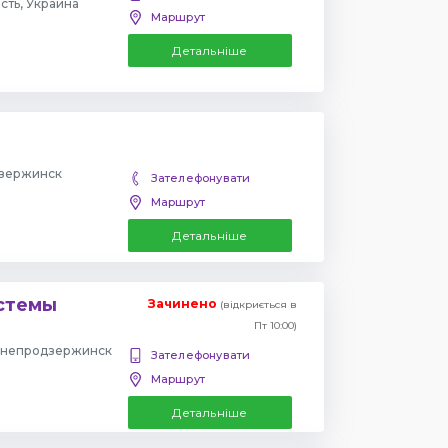
сть, Украина
Маршрут
Детальніше
дзержинск
Зателефонувати
Маршрут
Детальніше
стемы
Зачинено
(відкриється в
Пт 10:00)
 Днепродзержинск
Зателефонувати
Маршрут
Детальніше