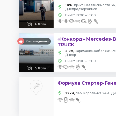
11км,
пр-кт. Независимости 36,
Днепродзержинск
Пн-Пт 10:00 – 16:00
6
Фото
«Конкорд» Mercedes-
Рекомендовано
TRUCK
21км,
Царичанка-Кобеляки-Реш
Днепр
Пн-Пт 10:00 – 16:00
5
Фото
Формула Стартер-Ген
22км,
пер. Короленка 24 А, Д