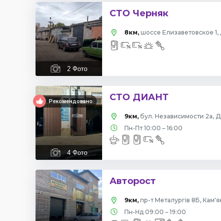
СТО Черняк
8км,
шоссе Елизаветовское 1
2
Фото
СТО ДИАНТ
Рекомендовано
9км,
бул. Независимости 2а,
Пн-Пт 10:00 – 16:00
4
Фото
Авторост
9км,
пр-т Металургів 8Б, Кам'
Пн-Нд 09:00 – 19:00