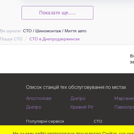
Показати ще......
Ви шукали:
СТО / Шиномонтаж / Миття авто
Пошук СТО
СТО в Днепродзержинске
В
з
Список станцій тех обслуговування по містах
Апостолове
Дніпро
Маргане
Дніпро
Кривий Ріг
Павлогр
Популярні сервіси
СТО
Найближчі
Офіційні
Рекомендовані
Мережеві
На цьому сайті застосовано технологію Cookie, що у