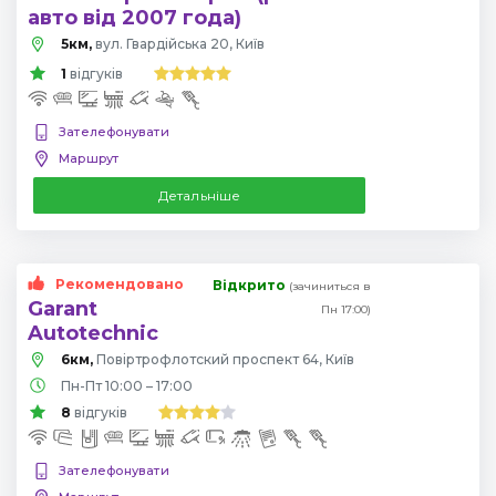
авто від 2007 года)
5км,
вул. Гвардійська 20, Київ
1
відгуків
Зателефонувати
Маршрут
Детальніше
Рекомендовано
Відкрито
(зачиниться в
Garant
Пн 17:00)
Autotechnic
6км,
Повіртрофлотский проспект 64, Київ
Пн-Пт 10:00 – 17:00
8
відгуків
Зателефонувати