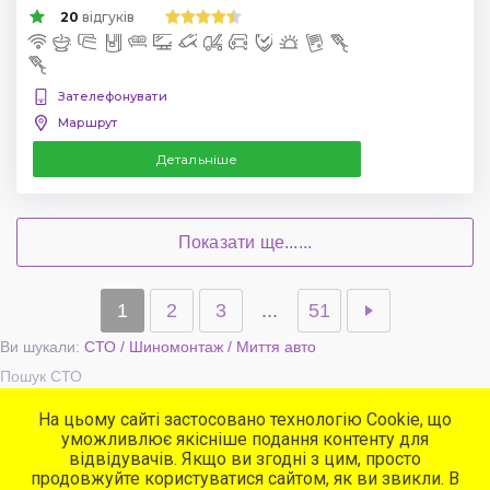
20
відгуків
Зателефонувати
Маршрут
Детальніше
Показати ще......
1
2
3
...
51
Ви шукали:
СТО / Шиномонтаж / Миття авто
Пошук СТО
На цьому сайті застосовано технологію Cookie, що
уможливлює якісніше подання контенту для
Популярні сервіси
відвідувачів. Якщо ви згодні з цим, просто
СТО
продовжуйте користуватися сайтом, як ви звикли. В
Автомийки