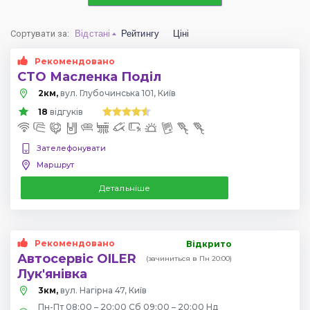
Сортувати за
:
Відстані
Рейтингу
Ціні
Рекомендовано
СТО Масленка Поділ
2км,
вул. Глубочинська 101, Київ
18
відгуків
Зателефонувати
Маршрут
Детальніше
Рекомендовано
Відкрито
Автосервіс OILER
(зачиниться в Пн 20:00)
Лук'янівка
3км,
вул. Нагірна 47, Київ
Пн-Пт 08:00 – 20:00 Сб 09:00 – 20:00 Нд