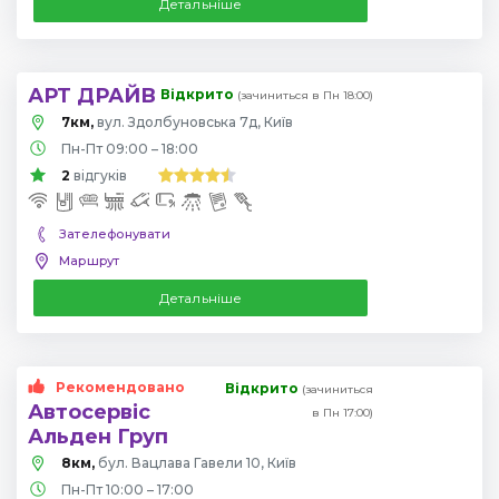
Детальніше
АРТ ДРАЙВ
Відкрито
(зачиниться в Пн 18:00)
7км,
вул. Здолбуновська 7д, Київ
Пн-Пт 09:00 – 18:00
2
відгуків
Зателефонувати
Маршрут
Детальніше
Рекомендовано
Відкрито
(зачиниться
Автосервіс
в Пн 17:00)
Альден Груп
8км,
бул. Вацлава Гавели 10, Київ
Пн-Пт 10:00 – 17:00