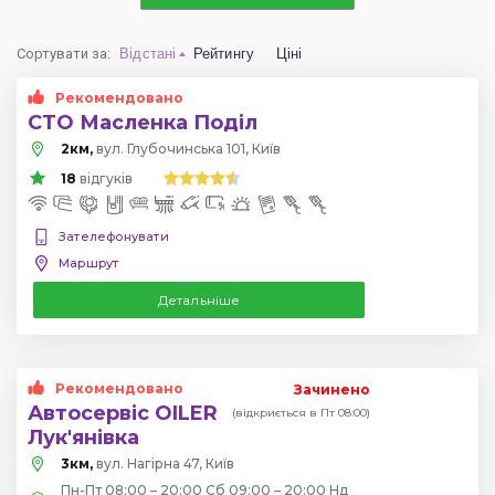
Сортувати за
:
Відстані
Рейтингу
Ціні
Рекомендовано
СТО Масленка Поділ
2км,
вул. Глубочинська 101, Київ
18
відгуків
Зателефонувати
Маршрут
Детальніше
Рекомендовано
Зачинено
Автосервіс OILER
(відкриється в Пт 08:00)
Лук'янівка
3км,
вул. Нагірна 47, Київ
Пн-Пт 08:00 – 20:00 Сб 09:00 – 20:00 Нд