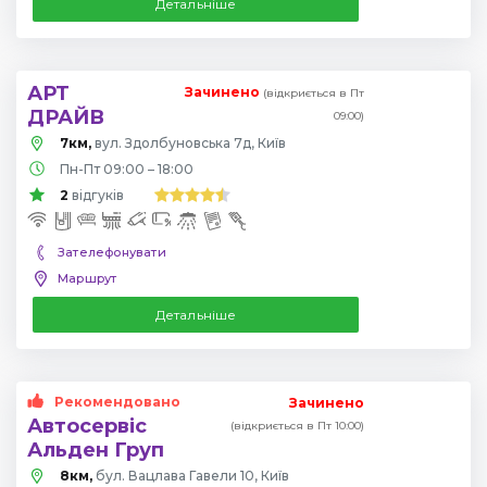
Детальніше
АРТ
Зачинено
(відкриється в Пт
ДРАЙВ
09:00)
7км,
вул. Здолбуновська 7д, Київ
Пн-Пт 09:00 – 18:00
2
відгуків
Зателефонувати
Маршрут
Детальніше
Рекомендовано
Зачинено
Автосервіс
(відкриється в Пт 10:00)
Альден Груп
8км,
бул. Вацлава Гавели 10, Київ