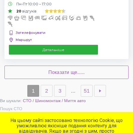
Пн-Пт 10:00 – 17:00
20
відгуків
Зателефонувати
Маршрут
Детальніше
Показати ще......
1
2
3
...
51
Ви шукали:
СТО / Шиномонтаж / Миття авто
Пошук СТО
На цьому сайті застосовано технологію Cookie, що
уможливлює якісніше подання контенту для
Популярні сервіси
відвідувачів. Якщо ви згодні з цим, просто
СТО