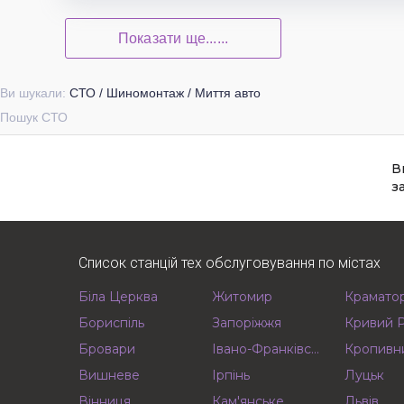
Показати ще......
Ви шукали:
СТО / Шиномонтаж / Миття авто
Пошук СТО
В
з
Список станцій тех обслуговування по містах
Біла Церква
Житомир
Крамато
Бориспіль
Запоріжжя
Кривий Р
Бровари
Івано-Франківськ
Кропивн
Вишневе
Ірпінь
Луцьк
Вінниця
Кам'янське
Львів