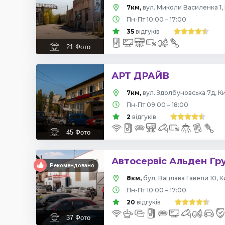
7км,
вул. Миколи Василенка 1, 
Пн-Пт 10:00 – 17:00
35
відгуків
21
Фото
АРТ ДРАЙВ
7км,
вул. Здолбуновська 7д, Ки
Пн-Пт 09:00 – 18:00
2
відгуків
45
Фото
Автосервіс Альден Гр
Рекомендовано
8км,
бул. Вацлава Гавели 10, К
Пн-Пт 10:00 – 17:00
20
відгуків
37
Фото