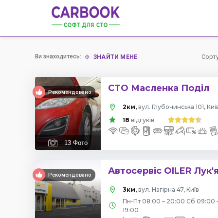
Ви знаходитесь:
Сорт
ЗНАЙТИ МЕНЕ
СТО Масленка Поділ
Рекомендовано
2км,
вул. Глубочинська 101, Киї
18
відгуків
13
Фото
Автосервіс OILER Лук'
Рекомендовано
3км,
вул. Нагірна 47, Київ
Пн-Пт 08:00 – 20:00 Сб 09:00 
19:00