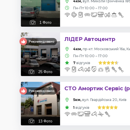
4км,
вул. Миколи Грінченка 18б
Пн-Пт 10:00 – 17:00
1
Фото
ЛІДЕР Автоцентр
Рекомендовано
4км,
пр-кт. Московський 16а, К
Пн-Пт 10:00 – 17:00
7
відгуків
25
Фото
СТО Амортик Сервіс (р
Рекомендовано
5км,
вул. Гвардійська 20, Київ
1
відгуків
13
Фото