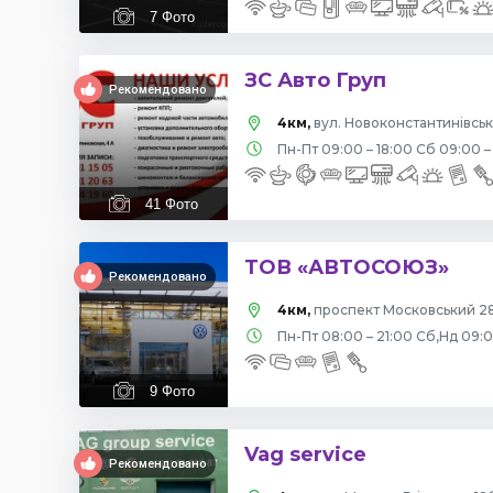
7
Фото
ЗС Авто Груп
Рекомендовано
4км,
вул. Новоконстантинівська
Пн-Пт 09:00 – 18:00 Сб 09:00 –
41
Фото
ТОВ «АВТОСОЮЗ»
Рекомендовано
4км,
проспект Московський 28
Пн-Пт 08:00 – 21:00 Сб,Нд 09:
9
Фото
Vag service
Рекомендовано