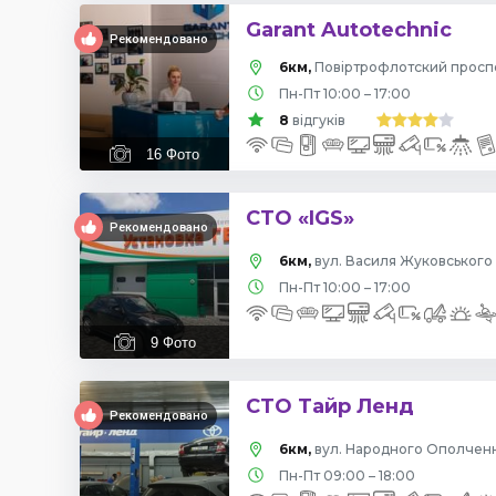
Garant Autotechnic
Рекомендовано
6км,
Пн-Пт 10:00 – 17:00
8
відгуків
16
Фото
СТО «IGS»
Рекомендовано
6км,
вул. Василя Жуковського 
Пн-Пт 10:00 – 17:00
9
Фото
СТО Тайр Ленд
Рекомендовано
6км,
вул. Народного Ополчення
Пн-Пт 09:00 – 18:00