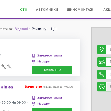
СТО
АВТОМИЙКИ
ШИНОМОНТАЖІ
АКЦ
Відстані
Рейтингу
Ціні
увати за
:
в
Зателефонувати
Маршрут
Детальніше
янівка
Зачинено
(відкриється в Чт 08:00)
Зателефонувати
– 20:00 Нд 09:00 –
Маршрут