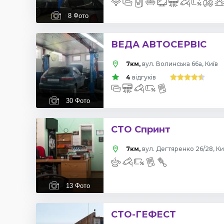
8
Фото
ВЕДА АВТОСЕРВІС
7км,
вул. Волинська 66а, Київ
4
відгуків
30
Фото
СТО Спринт
7км,
вул. Дегтяренко 26/28, Ки
13
Фото
СТО-ГЕФЕСТ