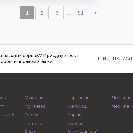
1
2
3
...
51
и власник сервісу? Приєднуйтесь і
ПРИЄДНАТИСЯ
аробляйте разом з нами!
рськ
Миколаїв
Тернопіль
Чернівці
іг
Мукачево
Ужгород
Чернігів
ицький
Одеса
Харків
Полтава
Херсон
Рівне
Хмельницький