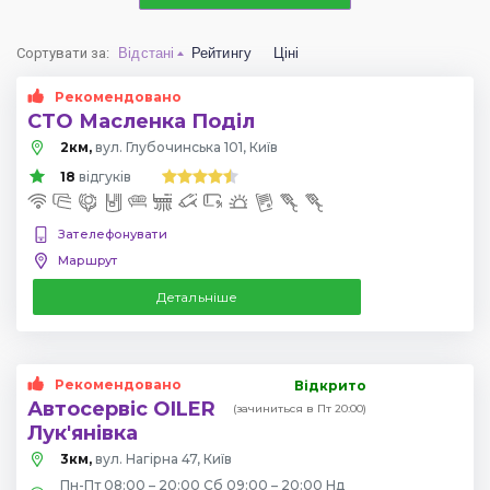
Сортувати за
:
Відстані
Рейтингу
Ціні
Рекомендовано
СТО Масленка Поділ
2км,
вул. Глубочинська 101, Київ
18
відгуків
Зателефонувати
Маршрут
Детальніше
Рекомендовано
Відкрито
Автосервіс OILER
(зачиниться в Пт 20:00)
Лук'янівка
3км,
вул. Нагірна 47, Київ
Пн-Пт 08:00 – 20:00 Сб 09:00 – 20:00 Нд