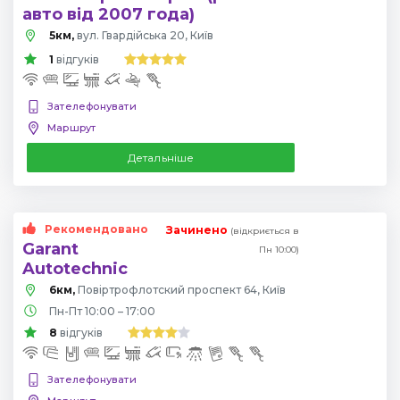
авто від 2007 года)
5км,
вул. Гвардійська 20, Київ
1
відгуків
Зателефонувати
Маршрут
Детальніше
Рекомендовано
Зачинено
(відкриється в
Garant
Пн 10:00)
Autotechnic
6км,
Повіртрофлотский проспект 64, Київ
Пн-Пт 10:00 – 17:00
8
відгуків
Зателефонувати