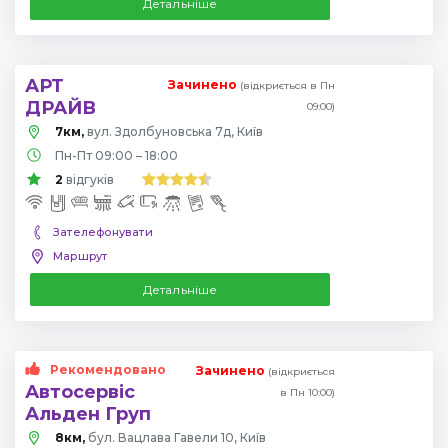
Детальніше
АРТ
Зачинено
(відкриється в Пн
ДРАЙВ
09:00)
7км,
вул. Здолбуновська 7д, Київ
Пн-Пт 09:00 – 18:00
2
відгуків
Зателефонувати
Маршрут
Детальніше
Рекомендовано
Зачинено
(відкриється
Автосервіс
в Пн 10:00)
Альден Груп
8км,
бул. Вацлава Гавели 10, Київ