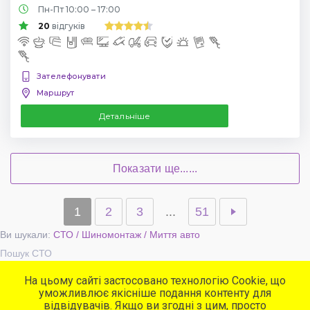
Пн-Пт 10:00 – 17:00
20
відгуків
Зателефонувати
Маршрут
Детальніше
Показати ще......
1
2
3
...
51
Ви шукали:
СТО / Шиномонтаж / Миття авто
Пошук СТО
На цьому сайті застосовано технологію Cookie, що
уможливлює якісніше подання контенту для
Популярні сервіси
відвідувачів. Якщо ви згодні з цим, просто
СТО