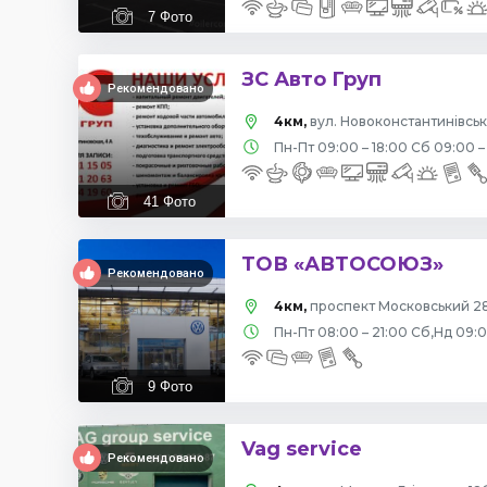
7
Фото
ЗС Авто Груп
Рекомендовано
4км,
вул. Новоконстантинівська
Пн-Пт 09:00 – 18:00 Сб 09:00 –
41
Фото
ТОВ «АВТОСОЮЗ»
Рекомендовано
4км,
проспект Московський 28
Пн-Пт 08:00 – 21:00 Сб,Нд 09:
9
Фото
Vag service
Рекомендовано