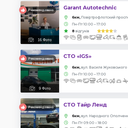
Garant Autotechnic
Рекомендовано
6км,
Пн-Пт 10:00 – 17:00
8
відгуків
16
Фото
СТО «IGS»
Рекомендовано
6км,
вул. Василя Жуковського 
Пн-Пт 10:00 – 17:00
9
Фото
СТО Тайр Ленд
Рекомендовано
6км,
вул. Народного Ополчення
Пн-Пт 09:00 – 18:00