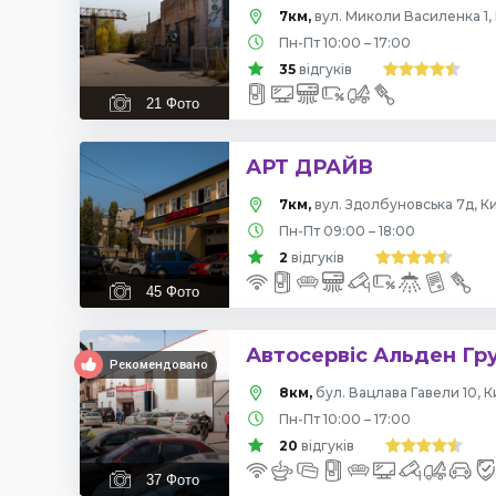
7км,
вул. Миколи Василенка 1, 
Пн-Пт 10:00 – 17:00
35
відгуків
21
Фото
АРТ ДРАЙВ
7км,
вул. Здолбуновська 7д, Ки
Пн-Пт 09:00 – 18:00
2
відгуків
45
Фото
Автосервіс Альден Гр
Рекомендовано
8км,
бул. Вацлава Гавели 10, К
Пн-Пт 10:00 – 17:00
20
відгуків
37
Фото