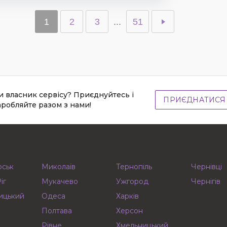
1
2
3
...
51
и власник сервісу? Приєднуйтесь і
ПРИЄДНАТИСЯ
аробляйте разом з нами!
рськ
Миколаїв
Тернопіль
Чернівці
іг
Мукачево
Ужгород
Чернігів
ицький
Одеса
Харків
Полтава
Херсон
Рівне
Хмельницький