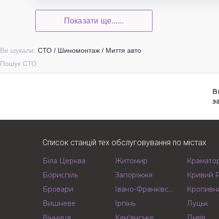
Показати ще......
Ви шукали:
СТО / Шиномонтаж / Миття авто
Пошук СТО
В
з
Список станцій тех обслуговування по містах
Біла Церква
Житомир
Крамато
Бориспіль
Запоріжжя
Кривий Р
Бровари
Івано-Франківськ
Кропивн
Вишневе
Ірпінь
Луцьк
Вінниця
Кам'янське
Львів