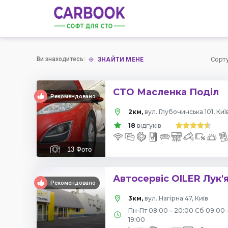
Ви знаходитесь:
Сорт
ЗНАЙТИ МЕНЕ
СТО Масленка Поділ
Рекомендовано
2км,
вул. Глубочинська 101, Киї
18
відгуків
13
Фото
Автосервіс OILER Лук'
Рекомендовано
3км,
вул. Нагірна 47, Київ
Пн-Пт 08:00 – 20:00 Сб 09:00 
19:00