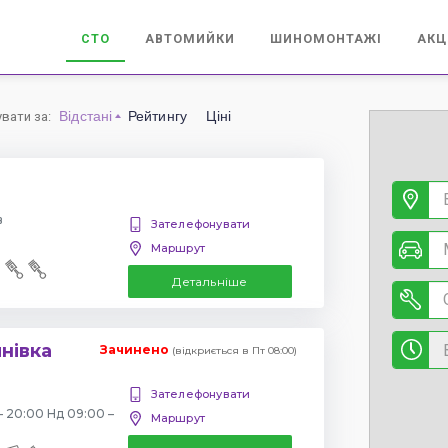
СТО
АВТОМИЙКИ
ШИНОМОНТАЖІ
АКЦ
Відстані
Рейтингу
Ціні
увати за
:
в
Зателефонувати
Маршрут
Детальніше
янівка
Зачинено
(відкриється в Пт 08:00)
Зателефонувати
– 20:00 Нд 09:00 –
Маршрут