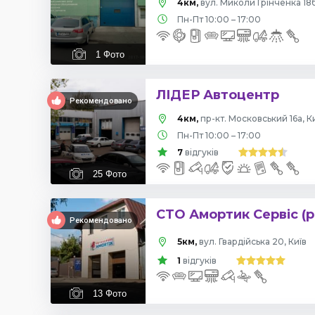
4км,
вул. Миколи Грінченка 18б
Пн-Пт 10:00 – 17:00
1
Фото
ЛІДЕР Автоцентр
Рекомендовано
4км,
пр-кт. Московський 16а, К
Пн-Пт 10:00 – 17:00
7
відгуків
25
Фото
СТО Амортик Сервіс (р
Рекомендовано
5км,
вул. Гвардійська 20, Київ
1
відгуків
13
Фото