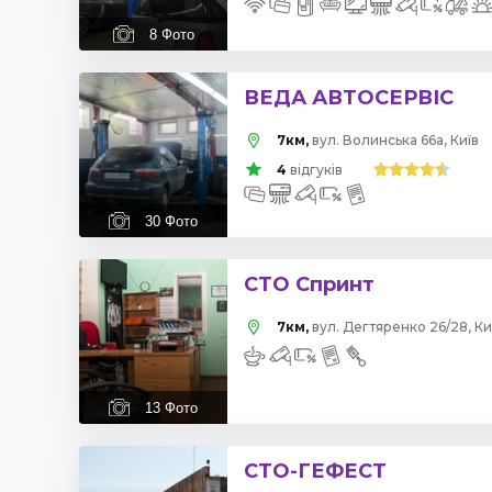
8
Фото
ВЕДА АВТОСЕРВІС
7км,
вул. Волинська 66а, Київ
4
відгуків
30
Фото
СТО Спринт
7км,
вул. Дегтяренко 26/28, Ки
13
Фото
СТО-ГЕФЕСТ