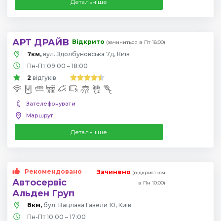
Детальніше
АРТ ДРАЙВ
Відкрито
(зачиниться в Пт 18:00)
7км,
вул. Здолбуновська 7д, Київ
Пн-Пт 09:00 – 18:00
2
відгуків
Зателефонувати
Маршрут
Детальніше
Рекомендовано
Зачинено
(відкриється
Автосервіс
в Пн 10:00)
Альден Груп
8км,
бул. Вацлава Гавели 10, Київ
Пн-Пт 10:00 – 17:00