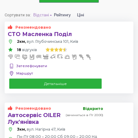
Сортувати за
:
Відстані
Рейтингу
Ціні
Рекомендовано
СТО Масленка Поділ
2км,
вул. Глубочинська 101, Київ
18
відгуків
Зателефонувати
Маршрут
Детальніше
Рекомендовано
Відкрито
Автосервіс OILER
(зачиниться в Пт 20:00)
Лук'янівка
3км,
вул. Нагірна 47, Київ
Пн-Пт 08:00 – 20:00 Сб 09:00 – 20:00 Нд