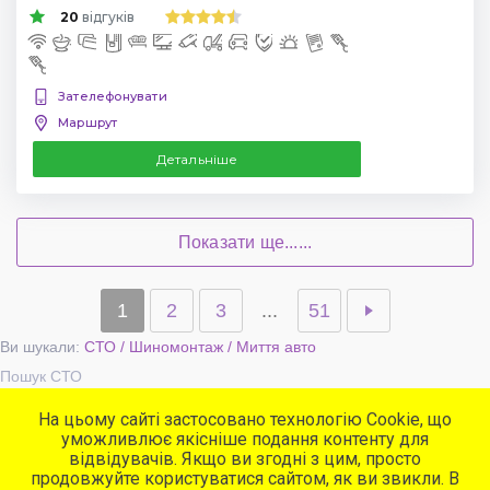
20
відгуків
Зателефонувати
Маршрут
Детальніше
Показати ще......
1
2
3
...
51
Ви шукали:
СТО / Шиномонтаж / Миття авто
Пошук СТО
На цьому сайті застосовано технологію Cookie, що
уможливлює якісніше подання контенту для
Популярні сервіси
відвідувачів. Якщо ви згодні з цим, просто
СТО
продовжуйте користуватися сайтом, як ви звикли. В
Автомийки