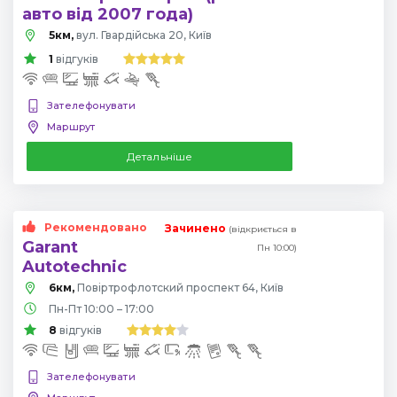
авто від 2007 года)
5км,
вул. Гвардійська 20, Київ
1
відгуків
Зателефонувати
Маршрут
Детальніше
Рекомендовано
Зачинено
(відкриється в
Garant
Пн 10:00)
Autotechnic
6км,
Повіртрофлотский проспект 64, Київ
Пн-Пт 10:00 – 17:00
8
відгуків
Зателефонувати